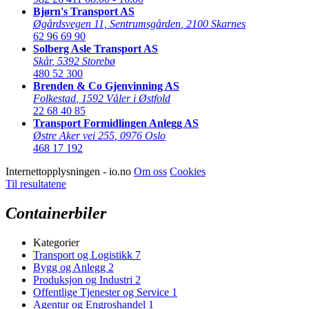
Bjørn's Transport AS
Øgårdsvegen 11, Sentrumsgården
,
2100 Skarnes
62 96 69 90
Solberg Asle Transport AS
Skår
,
5392 Storebø
480 52 300
Brenden & Co Gjenvinning AS
Folkestad
,
1592 Våler i Østfold
22 68 40 85
Transport Formidlingen Anlegg AS
Østre Aker vei 255
,
0976 Oslo
468 17 192
Internettopplysningen - io.no
Om oss
Cookies
Til resultatene
Containerbiler
Kategorier
Transport og Logistikk
7
Bygg og Anlegg
2
Produksjon og Industri
2
Offentlige Tjenester og Service
1
Agentur og Engroshandel
1