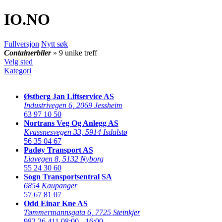
IO
.NO
Fullversjon
Nytt søk
Containerbiler
» 9 unike treff
Velg sted
Kategori
Østberg Jan Liftservice AS
Industrivegen 6
,
2069 Jessheim
63 97 10 50
Nortrans Veg Og Anlegg AS
Kvassnesvegen 33
,
5914 Isdalstø
56 35 04 67
Padøy Transport AS
Liavegen 8
,
5132 Nyborg
55 24 30 60
Sogn Transportsentral SA
6854 Kaupanger
57 67 81 07
Odd Einar Kne AS
Tømmermannsgata 6
,
7725 Steinkjer
982 26 411
08:00 - 16:00