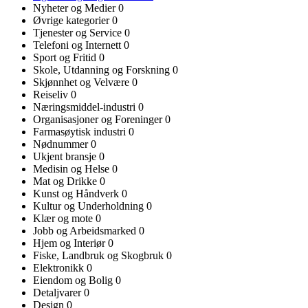
Nyheter og Medier
0
Øvrige kategorier
0
Tjenester og Service
0
Telefoni og Internett
0
Sport og Fritid
0
Skole, Utdanning og Forskning
0
Skjønnhet og Velvære
0
Reiseliv
0
Næringsmiddel-industri
0
Organisasjoner og Foreninger
0
Farmasøytisk industri
0
Nødnummer
0
Ukjent bransje
0
Medisin og Helse
0
Mat og Drikke
0
Kunst og Håndverk
0
Kultur og Underholdning
0
Klær og mote
0
Jobb og Arbeidsmarked
0
Hjem og Interiør
0
Fiske, Landbruk og Skogbruk
0
Elektronikk
0
Eiendom og Bolig
0
Detaljvarer
0
Design
0