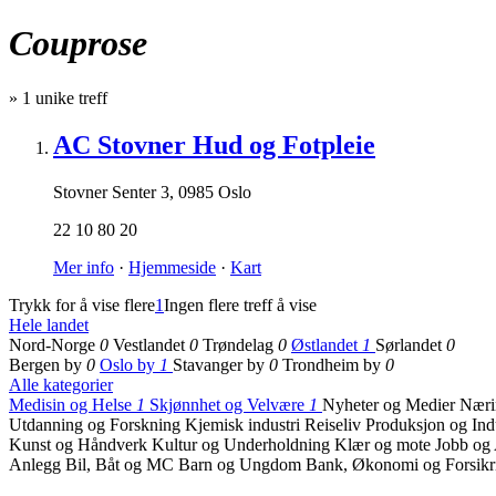
Couprose
»
1
unike treff
AC Stovner Hud og Fotpleie
Stovner Senter 3
,
0985 Oslo
22 10 80 20
Mer info
·
Hjemmeside
·
Kart
Trykk for å vise flere
1
Ingen flere treff å vise
Hele landet
Nord-Norge
0
Vestlandet
0
Trøndelag
0
Østlandet
1
Sørlandet
0
Bergen by
0
Oslo by
1
Stavanger by
0
Trondheim by
0
Alle kategorier
Medisin og Helse
1
Skjønnhet og Velvære
1
Nyheter og Medier
Næri
Utdanning og Forskning
Kjemisk industri
Reiseliv
Produksjon og Ind
Kunst og Håndverk
Kultur og Underholdning
Klær og mote
Jobb og
Anlegg
Bil, Båt og MC
Barn og Ungdom
Bank, Økonomi og Forsik