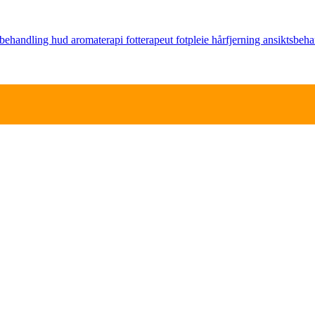
behandling
hud
aromaterapi
fotterapeut
fotpleie
hårfjerning
ansiktsbeh