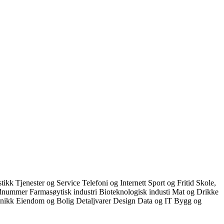
stikk
Tjenester og Service
Telefoni og Internett
Sport og Fritid
Skole,
dnummer
Farmasøytisk industri
Bioteknologisk industi
Mat og Drikke
onikk
Eiendom og Bolig
Detaljvarer
Design
Data og IT
Bygg og