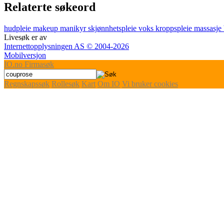
Relaterte søkeord
hudpleie
makeup
manikyr
skjønnhetspleie
voks
kroppspleie
massasje
Livesøk er av
Internettopplysningen AS © 2004-2026
Mobilversjon
IO
.no
Firmasøk
Regnskapssøk
Rollesøk
Kart
Om IO
Vi bruker cookies