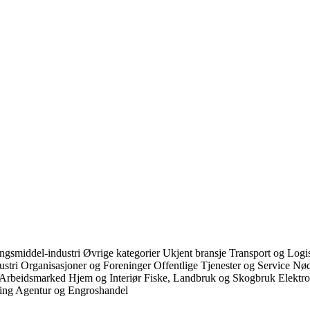
ngsmiddel-industri
Øvrige kategorier
Ukjent bransje
Transport og Logi
ustri
Organisasjoner og Foreninger
Offentlige Tjenester og Service
Nø
 Arbeidsmarked
Hjem og Interiør
Fiske, Landbruk og Skogbruk
Elektr
ring
Agentur og Engroshandel