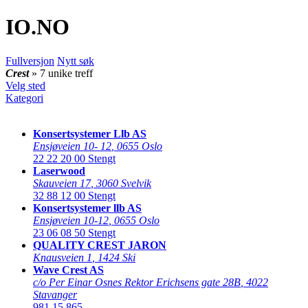
IO
.NO
Fullversjon
Nytt søk
Crest
» 7 unike treff
Velg sted
Kategori
Konsertsystemer Llb AS
Ensjøveien 10- 12
,
0655 Oslo
22 22 20 00
Stengt
Laserwood
Skauveien 17
,
3060 Svelvik
32 88 12 00
Stengt
Konsertsystemer llb AS
Ensjøveien 10-12
,
0655 Oslo
23 06 08 50
Stengt
QUALITY CREST JARON
Knausveien 1
,
1424 Ski
Wave Crest AS
c/o Per Einar Osnes Rektor Erichsens gate 28B
,
4022
Stavanger
981 15 865