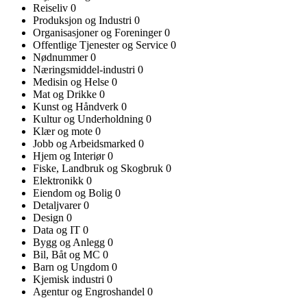
Reiseliv
0
Produksjon og Industri
0
Organisasjoner og Foreninger
0
Offentlige Tjenester og Service
0
Nødnummer
0
Næringsmiddel-industri
0
Medisin og Helse
0
Mat og Drikke
0
Kunst og Håndverk
0
Kultur og Underholdning
0
Klær og mote
0
Jobb og Arbeidsmarked
0
Hjem og Interiør
0
Fiske, Landbruk og Skogbruk
0
Elektronikk
0
Eiendom og Bolig
0
Detaljvarer
0
Design
0
Data og IT
0
Bygg og Anlegg
0
Bil, Båt og MC
0
Barn og Ungdom
0
Kjemisk industri
0
Agentur og Engroshandel
0