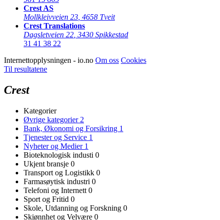
Crest AS
Mollkleivveien 23
,
4658 Tveit
Crest Translations
Dagsletveien 22
,
3430 Spikkestad
31 41 38 22
Internettopplysningen - io.no
Om oss
Cookies
Til resultatene
Crest
Kategorier
Øvrige kategorier
2
Bank, Økonomi og Forsikring
1
Tjenester og Service
1
Nyheter og Medier
1
Bioteknologisk industi
0
Ukjent bransje
0
Transport og Logistikk
0
Farmasøytisk industri
0
Telefoni og Internett
0
Sport og Fritid
0
Skole, Utdanning og Forskning
0
Skjønnhet og Velvære
0