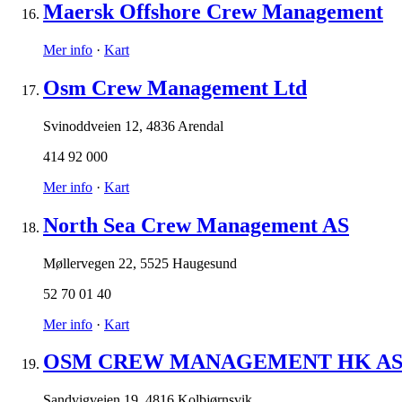
Maersk Offshore Crew Management
Mer info
·
Kart
Osm Crew Management Ltd
Svinoddveien 12
,
4836 Arendal
414 92 000
Mer info
·
Kart
North Sea Crew Management AS
Møllervegen 22
,
5525 Haugesund
52 70 01 40
Mer info
·
Kart
OSM CREW MANAGEMENT HK A
Sandvigveien 19
,
4816 Kolbjørnsvik