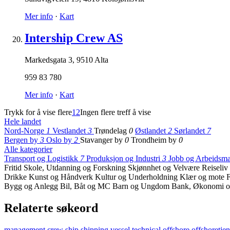
Mer info
·
Kart
Intership Crew AS
Markedsgata 3
,
9510 Alta
959 83 780
Mer info
·
Kart
Trykk for å vise flere
1
2
Ingen flere treff å vise
Hele landet
Nord-Norge
1
Vestlandet
3
Trøndelag
0
Østlandet
2
Sørlandet
7
Bergen by
3
Oslo by
2
Stavanger by
0
Trondheim by
0
Alle kategorier
Transport og Logistikk
7
Produksjon og Industri
3
Jobb og Arbeidsm
Fritid
Skole, Utdanning og Forskning
Skjønnhet og Velvære
Reiseliv
Drikke
Kunst og Håndverk
Kultur og Underholdning
Klær og mote
F
Bygg og Anlegg
Bil, Båt og MC
Barn og Ungdom
Bank, Økonomi o
Relaterte søkeord
management
crew
ship
shipping
vessel
technical
offshore
offshoretje