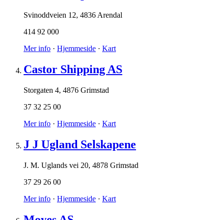
Svinoddveien 12
,
4836 Arendal
414 92 000
Mer info
·
Hjemmeside
·
Kart
Castor Shipping AS
Storgaten 4
,
4876 Grimstad
37 32 25 00
Mer info
·
Hjemmeside
·
Kart
J J Ugland Selskapene
J. M. Uglands vei 20
,
4878 Grimstad
37 29 26 00
Mer info
·
Hjemmeside
·
Kart
Moyes AS