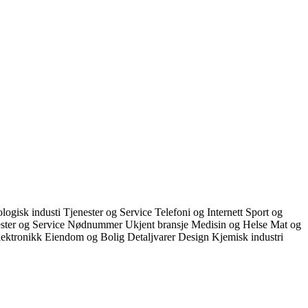
logisk industi
Tjenester og Service
Telefoni og Internett
Sport og
ester og Service
Nødnummer
Ukjent bransje
Medisin og Helse
Mat og
lektronikk
Eiendom og Bolig
Detaljvarer
Design
Kjemisk industri