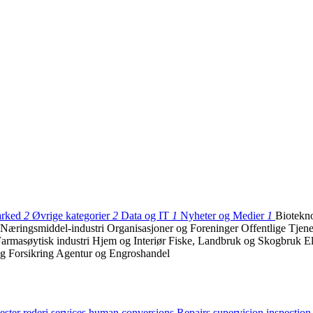
arked
2
Øvrige kategorier
2
Data og IT
1
Nyheter og Medier
1
Biotekno
Næringsmiddel-industri
Organisasjoner og Foreninger
Offentlige Tjen
armasøytisk industri
Hjem og Interiør
Fiske, Landbruk og Skogbruk
E
g Forsikring
Agentur og Engroshandel
nester
rederi
services
human
conversions
Repairs
supervision
inspection