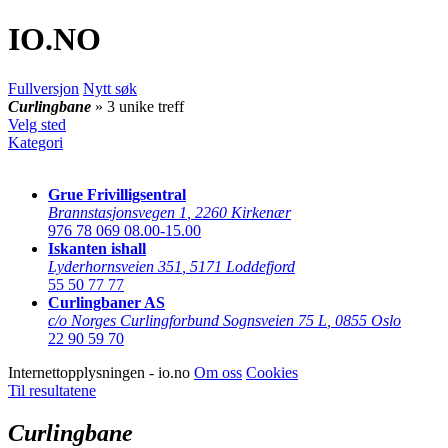
IO
.NO
Fullversjon
Nytt søk
Curlingbane
» 3 unike treff
Velg sted
Kategori
Grue Frivilligsentral
Brannstasjonsvegen 1
,
2260 Kirkenær
976 78 069
08.00-15.00
Iskanten ishall
Lyderhornsveien 351
,
5171 Loddefjord
55 50 77 77
Curlingbaner AS
c/o Norges Curlingforbund Sognsveien 75 L
,
0855 Oslo
22 90 59 70
Internettopplysningen - io.no
Om oss
Cookies
Til resultatene
Curlingbane