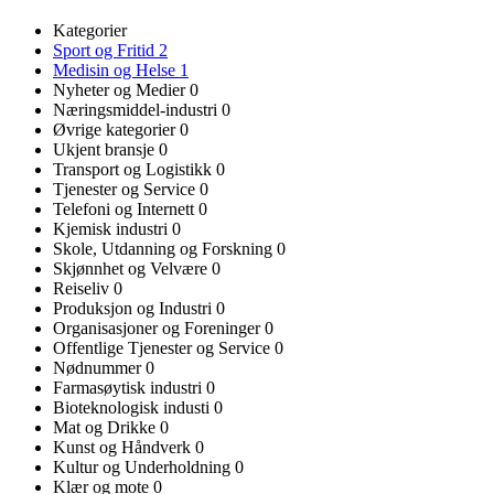
Kategorier
Sport og Fritid
2
Medisin og Helse
1
Nyheter og Medier
0
Næringsmiddel-industri
0
Øvrige kategorier
0
Ukjent bransje
0
Transport og Logistikk
0
Tjenester og Service
0
Telefoni og Internett
0
Kjemisk industri
0
Skole, Utdanning og Forskning
0
Skjønnhet og Velvære
0
Reiseliv
0
Produksjon og Industri
0
Organisasjoner og Foreninger
0
Offentlige Tjenester og Service
0
Nødnummer
0
Farmasøytisk industri
0
Bioteknologisk industi
0
Mat og Drikke
0
Kunst og Håndverk
0
Kultur og Underholdning
0
Klær og mote
0