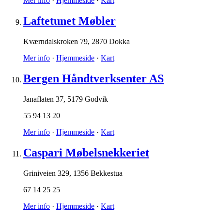
Mer info
·
Hjemmeside
·
Kart
Laftetunet Møbler
Kværndalskroken 79
,
2870 Dokka
Mer info
·
Hjemmeside
·
Kart
Bergen Håndtverksenter AS
Janaflaten 37
,
5179 Godvik
55 94 13 20
Mer info
·
Hjemmeside
·
Kart
Caspari Møbelsnekkeriet
Griniveien 329
,
1356 Bekkestua
67 14 25 25
Mer info
·
Hjemmeside
·
Kart