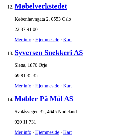
Møbelverkstedet
Københavngata 2
,
0553 Oslo
22 37 91 00
Mer info
·
Hjemmeside
·
Kart
Syversen Snekkeri AS
Sletta
,
1870 Ørje
69 81 35 35
Mer info
·
Hjemmeside
·
Kart
Møbler På Mål AS
Svalåsvegen 32
,
4645 Nodeland
920 11 731
Mer info
·
Hjemmeside
·
Kart