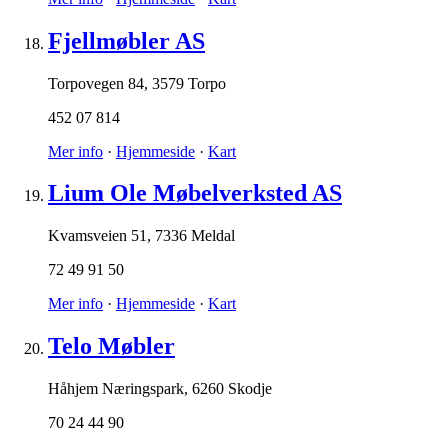
Fjellmøbler AS
Torpovegen 84
,
3579 Torpo
452 07 814
Mer info
·
Hjemmeside
·
Kart
Lium Ole Møbelverksted AS
Kvamsveien 51
,
7336 Meldal
72 49 91 50
Mer info
·
Hjemmeside
·
Kart
Telo Møbler
Håhjem Næringspark
,
6260 Skodje
70 24 44 90