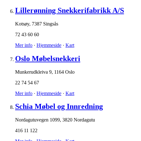
Lillerønning Snekkerifabrikk A/S
Kotsøy
,
7387 Singsås
72 43 60 60
Mer info
·
Hjemmeside
·
Kart
Oslo Møbelsnekkeri
Munkerudkleiva 9
,
1164 Oslo
22 74 54 67
Mer info
·
Hjemmeside
·
Kart
Schia Møbel og Innredning
Nordagutuvegen 1099
,
3820 Nordagutu
416 11 122