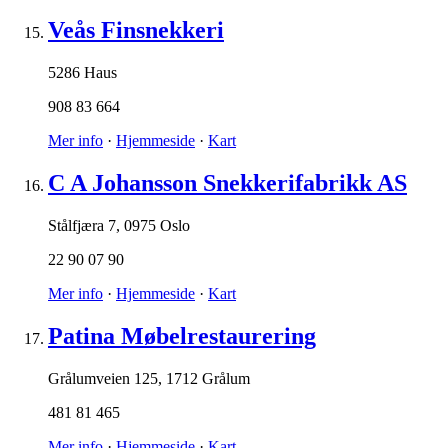
Veås Finsnekkeri
5286 Haus
908 83 664
Mer info
·
Hjemmeside
·
Kart
C A Johansson Snekkerifabrikk AS
Stålfjæra 7
,
0975 Oslo
22 90 07 90
Mer info
·
Hjemmeside
·
Kart
Patina Møbelrestaurering
Grålumveien 125
,
1712 Grålum
481 81 465
Mer info
·
Hjemmeside
·
Kart