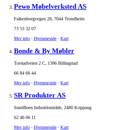
Pewo Møbelverksted AS
Falkenborgvegen 28
,
7044 Trondheim
73 53 32 07
Mer info
·
Hjemmeside
·
Kart
Bonde & By Møbler
Torstadveien 2 C
,
1396 Billingstad
66 84 66 44
Mer info
·
Hjemmeside
·
Kart
SR Produkter AS
Sundfloen Industriområde
,
2480 Koppang
62 46 06 11
Mer info
·
Hjemmeside
·
Kart