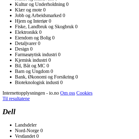
Kultur og Underholdning
0
Klær og mote
0
Jobb og Arbeidsmarked
0
Hjem og Interiør
0
Fiske, Landbruk og Skogbruk
0
Elektronikk
0
Eiendom og Bolig
0
Detaljvarer
0
Design
0
Farmasøytisk industri
0
Kjemisk industri
0
Bil, Båt og MC
0
Barn og Ungdom
0
Bank, Økonomi og Forsikring
0
Bioteknologisk industi
0
Internettopplysningen - io.no
Om oss
Cookies
Til resultatene
Dell
Landsdeler
Nord-Norge
0
Vestlandet
0