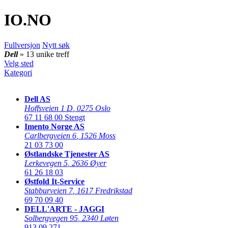
IO
.NO
Fullversjon
Nytt søk
Dell
» 13 unike treff
Velg sted
Kategori
Dell AS
Hoffsveien 1 D
,
0275 Oslo
67 11 68 00
Stengt
Imento Norge AS
Carlbergveien 6
,
1526 Moss
21 03 73 00
Østlandske Tjenester AS
Lerkevegen 5
,
2636 Øyer
61 26 18 03
Østfold It-Service
Stabburveien 7
,
1617 Fredrikstad
69 70 09 40
DELL'ARTE - JAGGI
Solbergvegen 95
,
2340 Løten
913 09 271