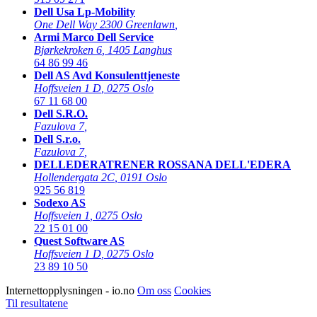
Dell Usa Lp-Mobility
One Dell Way 2300 Greenlawn
,
Armi Marco Dell Service
Bjørkekroken 6
,
1405 Langhus
64 86 99 46
Dell AS Avd Konsulenttjeneste
Hoffsveien 1 D
,
0275 Oslo
67 11 68 00
Dell S.R.O.
Fazulova 7
,
Dell S.r.o.
Fazulova 7
,
DELLEDERATRENER ROSSANA DELL'EDERA
Hollendergata 2C
,
0191 Oslo
925 56 819
Sodexo AS
Hoffsveien 1
,
0275 Oslo
22 15 01 00
Quest Software AS
Hoffsveien 1 D
,
0275 Oslo
23 89 10 50
Internettopplysningen - io.no
Om oss
Cookies
Til resultatene