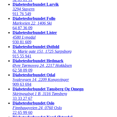
Diabetesforbundet Larvik
3294 Stavern
911 76 549
Diabetesforbundet Follo
Markveien 22
,
1406 Ski
64 87 36 09
Diabetesforbundet Lister
4580 Lyngdal
930 81 609
Diabetesforbundet Østfold
St. Marie gate 151
,
1725 Sarpsborg
915 55 941
Diabetesforbundet Hedmark
Øvre Tørmoveg 24
,
2217 Hokkåsen
62 58 09 09
Diabetesforbundet Odal
Svalevegen 14
,
2209 Kongsvinger
909 63 694
Diabetesforbundet Tønsberg Og Omegn
Skiringsalsgt 1 B
,
3116 Tønsberg
33 33 27 67
Diabetesforbundet Oslo
Finnhaugveien 24
,
0760 Oslo
22 65 99 60