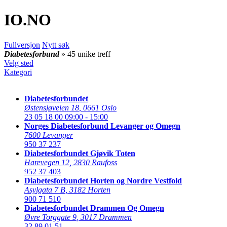
IO
.NO
Fullversjon
Nytt søk
Diabetesforbund
» 45 unike treff
Velg sted
Kategori
Diabetesforbundet
Østensjøveien 18
,
0661 Oslo
23 05 18 00
09:00 - 15:00
Norges Diabetesforbund Levanger og Omegn
7600 Levanger
950 37 237
Diabetesforbundet Gjøvik Toten
Harevegen 12
,
2830 Raufoss
952 37 403
Diabetesforbundet Horten og Nordre Vestfold
Asylgata 7 B
,
3182 Horten
900 71 510
Diabetesforbundet Drammen Og Omegn
Øvre Torggate 9
,
3017 Drammen
32 89 01 51