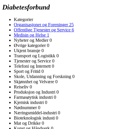
Diabetesforbund
Kategorier
Organisasjoner og Foreninger
25
Offentlige Tjenester og Service
6
Medisin og Helse
1
Nyheter og Medier
0
Øvrige kategorier
0
Ukjent bransje
0
Transport og Logistikk
0
Tjenester og Service
0
Telefoni og Internett
0
Sport og Fritid
0
Skole, Utdanning og Forskning
0
Skjønnhet og Velvære
0
Reiseliv
0
Produksjon og Industri
0
Farmasøytisk industri
0
Kjemisk industri
0
Nødnummer
0
Næringsmiddel-industri
0
Bioteknologisk industi
0
Mat og Drikke
0
Kunst og Håndverk
0