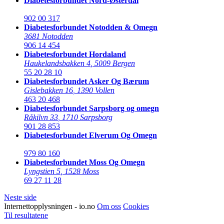
Diabetesforbundet Nord-Østerdal
902 00 317
Diabetesforbundet Notodden & Omegn
3681 Notodden
906 14 454
Diabetesforbundet Hordaland
Haukelandsbakken 4
,
5009 Bergen
55 20 28 10
Diabetesforbundet Asker Og Bærum
Gislebakken 16
,
1390 Vollen
463 20 468
Diabetesforbundet Sarpsborg og omegn
Råkilvn 33
,
1710 Sarpsborg
901 28 853
Diabetesforbundet Elverum Og Omegn
979 80 160
Diabetesforbundet Moss Og Omegn
Lyngstien 5
,
1528 Moss
69 27 11 28
Neste side
Internettopplysningen - io.no
Om oss
Cookies
Til resultatene