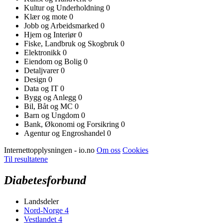
Kultur og Underholdning
0
Klær og mote
0
Jobb og Arbeidsmarked
0
Hjem og Interiør
0
Fiske, Landbruk og Skogbruk
0
Elektronikk
0
Eiendom og Bolig
0
Detaljvarer
0
Design
0
Data og IT
0
Bygg og Anlegg
0
Bil, Båt og MC
0
Barn og Ungdom
0
Bank, Økonomi og Forsikring
0
Agentur og Engroshandel
0
Internettopplysningen - io.no
Om oss
Cookies
Til resultatene
Diabetesforbund
Landsdeler
Nord-Norge
4
Vestlandet
4