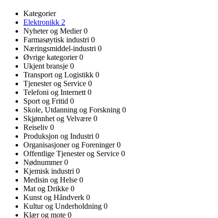
Kategorier
Elektronikk
2
Nyheter og Medier
0
Farmasøytisk industri
0
Næringsmiddel-industri
0
Øvrige kategorier
0
Ukjent bransje
0
Transport og Logistikk
0
Tjenester og Service
0
Telefoni og Internett
0
Sport og Fritid
0
Skole, Utdanning og Forskning
0
Skjønnhet og Velvære
0
Reiseliv
0
Produksjon og Industri
0
Organisasjoner og Foreninger
0
Offentlige Tjenester og Service
0
Nødnummer
0
Kjemisk industri
0
Medisin og Helse
0
Mat og Drikke
0
Kunst og Håndverk
0
Kultur og Underholdning
0
Klær og mote
0