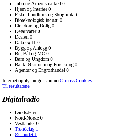
Jobb og Arbeidsmarked
0
Hjem og Interiør
0
Fiske, Landbruk og Skogbruk
0
Bioteknologisk industi
0
Eiendom og Bolig
0
Detaljvarer
0
Design
0
Data og IT
0
Bygg og Anlegg
0
Bil, Båt og MC
0
Barn og Ungdom
0
Bank, Økonomi og Forsikring
0
Agentur og Engroshandel
0
Internettopplysningen - io.no
Om oss
Cookies
Til resultatene
Digitalradio
Landsdeler
Nord-Norge
0
Vestlandet
0
Trøndelag
1
Østlandet
1