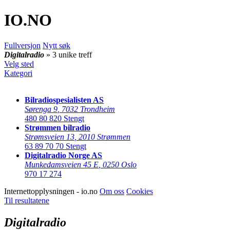
IO
.NO
Fullversjon
Nytt søk
Digitalradio
» 3 unike treff
Velg sted
Kategori
Bilradiospesialisten AS
Sørenga 9
,
7032 Trondheim
480 80 820
Stengt
Strømmen bilradio
Strømsveien 13
,
2010 Strømmen
63 89 70 70
Stengt
Digitalradio Norge AS
Munkedamsveien 45 E
,
0250 Oslo
970 17 274
Internettopplysningen - io.no
Om oss
Cookies
Til resultatene
Digitalradio