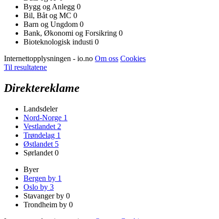
Bygg og Anlegg
0
Bil, Båt og MC
0
Barn og Ungdom
0
Bank, Økonomi og Forsikring
0
Bioteknologisk industi
0
Internettopplysningen - io.no
Om oss
Cookies
Til resultatene
Direktereklame
Landsdeler
Nord-Norge
1
Vestlandet
2
Trøndelag
1
Østlandet
5
Sørlandet
0
Byer
Bergen by
1
Oslo by
3
Stavanger by
0
Trondheim by
0