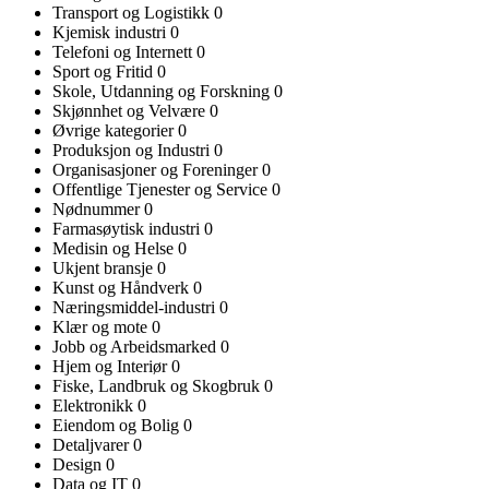
Transport og Logistikk
0
Kjemisk industri
0
Telefoni og Internett
0
Sport og Fritid
0
Skole, Utdanning og Forskning
0
Skjønnhet og Velvære
0
Øvrige kategorier
0
Produksjon og Industri
0
Organisasjoner og Foreninger
0
Offentlige Tjenester og Service
0
Nødnummer
0
Farmasøytisk industri
0
Medisin og Helse
0
Ukjent bransje
0
Kunst og Håndverk
0
Næringsmiddel-industri
0
Klær og mote
0
Jobb og Arbeidsmarked
0
Hjem og Interiør
0
Fiske, Landbruk og Skogbruk
0
Elektronikk
0
Eiendom og Bolig
0
Detaljvarer
0
Design
0
Data og IT
0