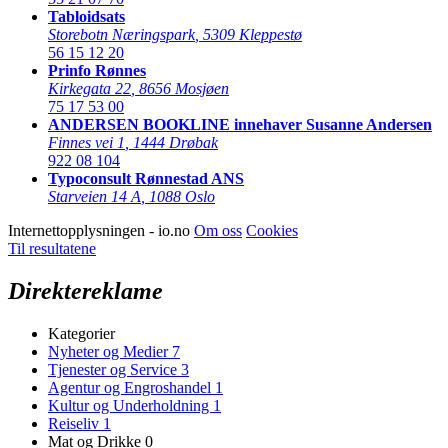
Tabloidsats
Storebotn Næringspark
,
5309 Kleppestø
56 15 12 20
Prinfo Rønnes
Kirkegata 22
,
8656 Mosjøen
75 17 53 00
ANDERSEN BOOKLINE innehaver Susanne Andersen
Finnes vei 1
,
1444 Drøbak
922 08 104
Typoconsult Rønnestad ANS
Starveien 14 A
,
1088 Oslo
Internettopplysningen - io.no
Om oss
Cookies
Til resultatene
Direktereklame
Kategorier
Nyheter og Medier
7
Tjenester og Service
3
Agentur og Engroshandel
1
Kultur og Underholdning
1
Reiseliv
1
Mat og Drikke
0