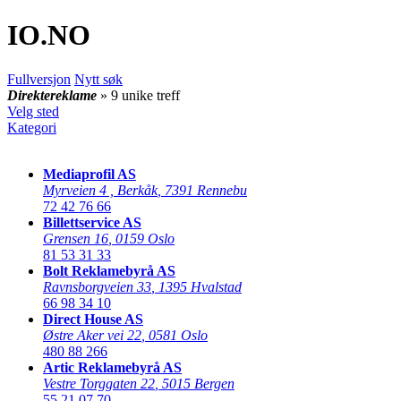
IO
.NO
Fullversjon
Nytt søk
Direktereklame
» 9 unike treff
Velg sted
Kategori
Mediaprofil AS
Myrveien 4 , Berkåk
,
7391 Rennebu
72 42 76 66
Billettservice AS
Grensen 16
,
0159 Oslo
81 53 31 33
Bolt Reklamebyrå AS
Ravnsborgveien 33
,
1395 Hvalstad
66 98 34 10
Direct House AS
Østre Aker vei 22
,
0581 Oslo
480 88 266
Artic Reklamebyrå AS
Vestre Torggaten 22
,
5015 Bergen
55 21 07 70