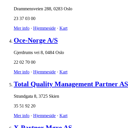
Drammensveien 288
,
0283 Oslo
23 37 03 00
Mer info
·
Hjemmeside
·
Kart
Oce-Norge A/S
Gjerdrums vei 8
,
0484 Oslo
22 02 70 00
Mer info
·
Hjemmeside
·
Kart
Total Quality Management Partner AS
Strandgata 8
,
3725 Skien
35 51 92 20
Mer info
·
Hjemmeside
·
Kart
X-Partner Møre AS