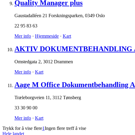
Quality Manager plus
Gaustadalléen 21 Forskningsparken
,
0349 Oslo
22 95 83 63
Mer info
·
Hjemmeside
·
Kart
AKTIV DOKUMENTBEHANDLING 
Omstedgata 2
,
3012 Drammen
Mer info
·
Kart
Aage M Office Dokumentbehandling 
Træleborgveien 11
,
3112 Tønsberg
33 30 90 00
Mer info
·
Kart
Trykk for å vise flere
1
Ingen flere treff å vise
Hele landet