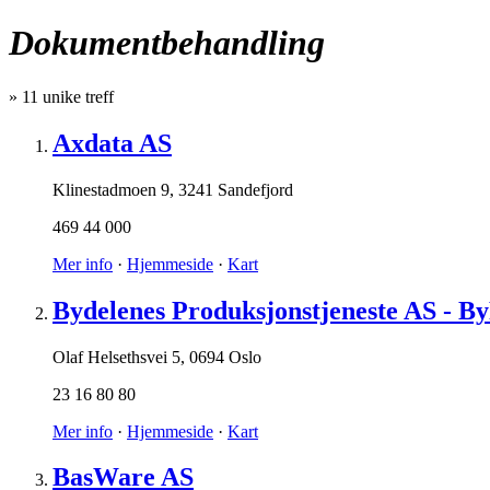
Dokumentbehandling
»
11
unike treff
Axdata AS
Klinestadmoen 9
,
3241 Sandefjord
469 44 000
Mer info
·
Hjemmeside
·
Kart
Bydelenes Produksjonstjeneste AS - B
Olaf Helsethsvei 5
,
0694 Oslo
23 16 80 80
Mer info
·
Hjemmeside
·
Kart
BasWare AS