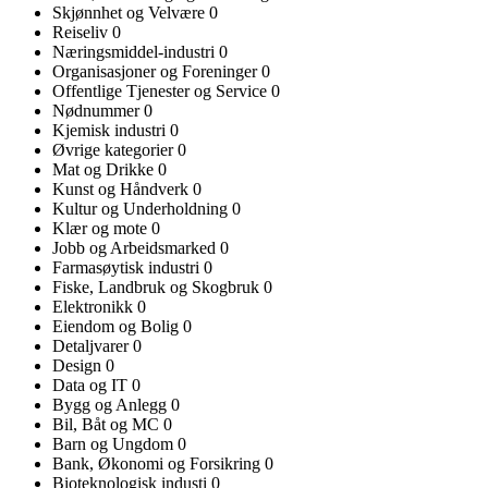
Skjønnhet og Velvære
0
Reiseliv
0
Næringsmiddel-industri
0
Organisasjoner og Foreninger
0
Offentlige Tjenester og Service
0
Nødnummer
0
Kjemisk industri
0
Øvrige kategorier
0
Mat og Drikke
0
Kunst og Håndverk
0
Kultur og Underholdning
0
Klær og mote
0
Jobb og Arbeidsmarked
0
Farmasøytisk industri
0
Fiske, Landbruk og Skogbruk
0
Elektronikk
0
Eiendom og Bolig
0
Detaljvarer
0
Design
0
Data og IT
0
Bygg og Anlegg
0
Bil, Båt og MC
0
Barn og Ungdom
0
Bank, Økonomi og Forsikring
0
Bioteknologisk industi
0