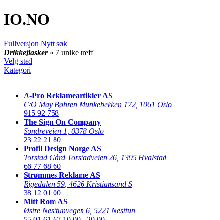
IO
.NO
Fullversjon
Nytt søk
Drikkeflasker
» 7 unike treff
Velg sted
Kategori
A-Pro Reklameartikler AS
C/O May Bøhren Munkebekken 172
,
1061 Oslo
915 92 758
The Sign On Company
Sondreveien 1
,
0378 Oslo
23 22 21 80
Profil Design Norge AS
Torstad Gård Torstadveien 26
,
1395 Hvalstad
66 77 68 60
Strømmes Reklame AS
Rigedalen 59
,
4626 Kristiansand S
38 12 01 00
Mitt Rom AS
Østre Nesttunvegen 6
,
5221 Nesttun
55 01 61 67
10.00 - 20.00