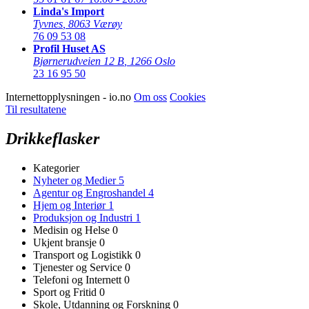
Linda's Import
Tyvnes
,
8063 Værøy
76 09 53 08
Profil Huset AS
Bjørnerudveien 12 B
,
1266 Oslo
23 16 95 50
Internettopplysningen - io.no
Om oss
Cookies
Til resultatene
Drikkeflasker
Kategorier
Nyheter og Medier
5
Agentur og Engroshandel
4
Hjem og Interiør
1
Produksjon og Industri
1
Medisin og Helse
0
Ukjent bransje
0
Transport og Logistikk
0
Tjenester og Service
0
Telefoni og Internett
0
Sport og Fritid
0
Skole, Utdanning og Forskning
0