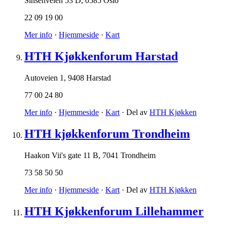
Sinsenveien 53 D
,
0585 Oslo
22 09 19 00
Mer info
·
Hjemmeside
·
Kart
HTH Kjøkkenforum Harstad
Autoveien 1
,
9408 Harstad
77 00 24 80
Mer info
·
Hjemmeside
·
Kart
· Del av
HTH Kjøkken
HTH kjøkkenforum Trondheim
Haakon Vii's gate 11 B
,
7041 Trondheim
73 58 50 50
Mer info
·
Hjemmeside
·
Kart
· Del av
HTH Kjøkken
HTH Kjøkkenforum Lillehammer