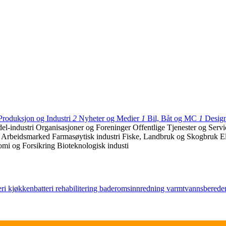
Produksjon og Industri
2
Nyheter og Medier
1
Bil, Båt og MC
1
Desig
el-industri
Organisasjoner og Foreninger
Offentlige Tjenester og Serv
g Arbeidsmarked
Farmasøytisk industri
Fiske, Landbruk og Skogbruk
E
mi og Forsikring
Bioteknologisk industi
eri
kjøkkenbatteri
rehabilitering
baderomsinnredning
varmtvannsberede