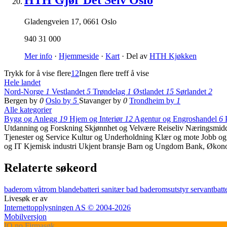
HTH Gjør Det Selv Oslo
Gladengveien 17
,
0661 Oslo
940 31 000
Mer info
·
Hjemmeside
·
Kart
· Del av
HTH Kjøkken
Trykk for å vise flere
1
2
Ingen flere treff å vise
Hele landet
Nord-Norge
1
Vestlandet
5
Trøndelag
1
Østlandet
15
Sørlandet
2
Bergen by
0
Oslo by
5
Stavanger by
0
Trondheim by
1
Alle kategorier
Bygg og Anlegg
19
Hjem og Interiør
12
Agentur og Engroshandel
6
Utdanning og Forskning
Skjønnhet og Velvære
Reiseliv
Næringsmidd
Tjenester og Service
Kultur og Underholdning
Klær og mote
Jobb o
og IT
Kjemisk industri
Ukjent bransje
Barn og Ungdom
Bank, Økono
Relaterte søkeord
baderom
våtrom
blandebatteri
sanitær
bad
baderomsutstyr
servantbatt
Livesøk er av
Internettopplysningen AS © 2004-2026
Mobilversjon
IO
.no
Firmasøk