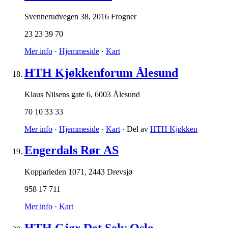
Svennerudvegen 38
,
2016 Frogner
23 23 39 70
Mer info
·
Hjemmeside
·
Kart
HTH Kjøkkenforum Ålesund
Klaus Nilsens gate 6
,
6003 Ålesund
70 10 33 33
Mer info
·
Hjemmeside
·
Kart
· Del av
HTH Kjøkken
Engerdals Rør AS
Kopparleden 1071
,
2443 Drevsjø
958 17 711
Mer info
·
Kart