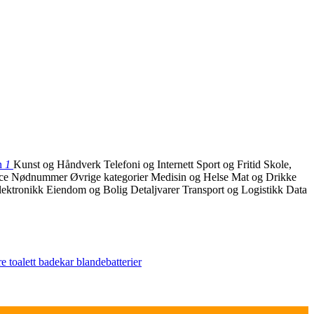
n
1
Kunst og Håndverk
Telefoni og Internett
Sport og Fritid
Skole,
ice
Nødnummer
Øvrige kategorier
Medisin og Helse
Mat og Drikke
lektronikk
Eiendom og Bolig
Detaljvarer
Transport og Logistikk
Data
re
toalett
badekar
blandebatterier