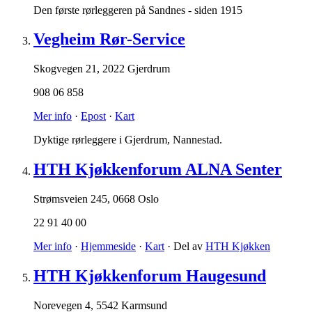
Den første rørleggeren på Sandnes - siden 1915
Vegheim Rør-Service
Skogvegen 21
,
2022 Gjerdrum
908 06 858
Mer info
·
Epost
·
Kart
Dyktige rørleggere i Gjerdrum, Nannestad.
HTH Kjøkkenforum ALNA Senter
Strømsveien 245
,
0668 Oslo
22 91 40 00
Mer info
·
Hjemmeside
·
Kart
· Del av
HTH Kjøkken
HTH Kjøkkenforum Haugesund
Norevegen 4
,
5542 Karmsund