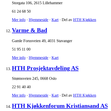
Storgata 106
,
2615 Lillehammer
61 24 68 50
Mer info
·
Hjemmeside
·
Kart
· Del av
HTH Kjøkken
Varme & Bad
Gamle Forusveien 49
,
4031 Stavanger
51 95 11 00
Mer info
·
Hjemmeside
·
Kart
HTH Prosjektavdeling AS
Strømsveien 245
,
0668 Oslo
22 91 40 40
Mer info
·
Hjemmeside
·
Kart
· Del av
HTH Kjøkken
HTH Kjøkkenforum Kristiansand AS