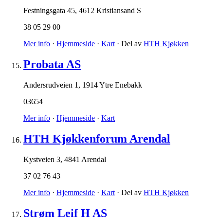
Festningsgata 45
,
4612 Kristiansand S
38 05 29 00
Mer info
·
Hjemmeside
·
Kart
· Del av
HTH Kjøkken
Probata AS
Andersrudveien 1
,
1914 Ytre Enebakk
03654
Mer info
·
Hjemmeside
·
Kart
HTH Kjøkkenforum Arendal
Kystveien 3
,
4841 Arendal
37 02 76 43
Mer info
·
Hjemmeside
·
Kart
· Del av
HTH Kjøkken
Strøm Leif H AS