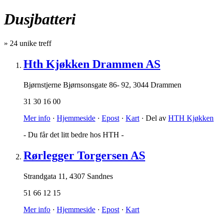
Dusjbatteri
»
24
unike treff
Hth Kjøkken Drammen AS
Bjørnstjerne Bjørnsonsgate 86- 92
,
3044 Drammen
31 30 16 00
Mer info
·
Hjemmeside
·
Epost
·
Kart
· Del av
HTH Kjøkken
- Du får det litt bedre hos HTH -
Rørlegger Torgersen AS
Strandgata 11
,
4307 Sandnes
51 66 12 15
Mer info
·
Hjemmeside
·
Epost
·
Kart