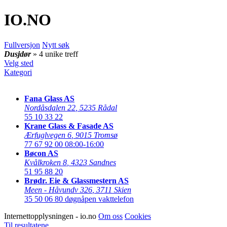
IO
.NO
Fullversjon
Nytt søk
Dusjdør
» 4 unike treff
Velg sted
Kategori
Fana Glass AS
Nordåsdalen 22
,
5235 Rådal
55 10 33 22
Krane Glass & Fasade AS
Ærfuglvegen 6
,
9015 Tromsø
77 67 92 00
08:00-16:00
Bøcon AS
Kvålkroken 8
,
4323 Sandnes
51 95 88 20
Brødr. Eie & Glassmestern AS
Meen - Håvundv 326
,
3711 Skien
35 50 06 80
døgnåpen vakttelefon
Internettopplysningen - io.no
Om oss
Cookies
Til resultatene