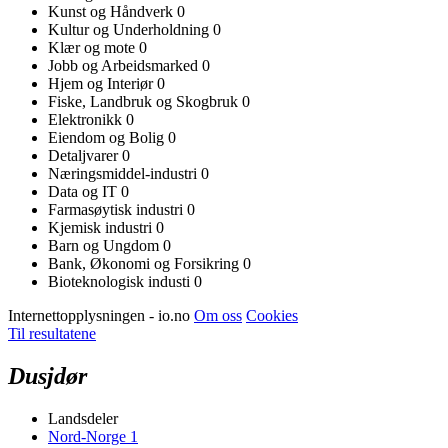
Kunst og Håndverk
0
Kultur og Underholdning
0
Klær og mote
0
Jobb og Arbeidsmarked
0
Hjem og Interiør
0
Fiske, Landbruk og Skogbruk
0
Elektronikk
0
Eiendom og Bolig
0
Detaljvarer
0
Næringsmiddel-industri
0
Data og IT
0
Farmasøytisk industri
0
Kjemisk industri
0
Barn og Ungdom
0
Bank, Økonomi og Forsikring
0
Bioteknologisk industi
0
Internettopplysningen - io.no
Om oss
Cookies
Til resultatene
Dusjdør
Landsdeler
Nord-Norge
1