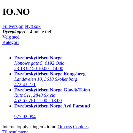
IO
.NO
Fullversjon
Nytt søk
Dyreplageri
» 4 unike treff
Velg sted
Kategori
Dyrebeskyttelsen Norge
Konows gate 5
,
0192 Oslo
23 13 92 50
10.00 - 14.00
Dyrebeskyttelsen Norge Kongsberg
Landeveien 10
,
3618 Skollenborg
472 43 271
Dyrebeskyttelsen Norge Gjøvik/Toten
Rute 511
,
2848 Skreia
452 67 761
11.00 - 18.00
Dyrebeskyttelsen Norge Avd Farsund
977 92 994
Internettopplysningen - io.no
Om oss
Cookies
Til resultatene