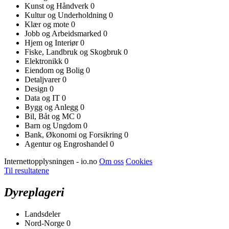
Kunst og Håndverk
0
Kultur og Underholdning
0
Klær og mote
0
Jobb og Arbeidsmarked
0
Hjem og Interiør
0
Fiske, Landbruk og Skogbruk
0
Elektronikk
0
Eiendom og Bolig
0
Detaljvarer
0
Design
0
Data og IT
0
Bygg og Anlegg
0
Bil, Båt og MC
0
Barn og Ungdom
0
Bank, Økonomi og Forsikring
0
Agentur og Engroshandel
0
Internettopplysningen - io.no
Om oss
Cookies
Til resultatene
Dyreplageri
Landsdeler
Nord-Norge
0