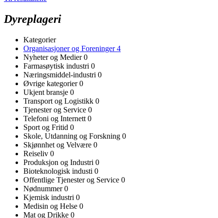
Dyreplageri
Kategorier
Organisasjoner og Foreninger
4
Nyheter og Medier
0
Farmasøytisk industri
0
Næringsmiddel-industri
0
Øvrige kategorier
0
Ukjent bransje
0
Transport og Logistikk
0
Tjenester og Service
0
Telefoni og Internett
0
Sport og Fritid
0
Skole, Utdanning og Forskning
0
Skjønnhet og Velvære
0
Reiseliv
0
Produksjon og Industri
0
Bioteknologisk industi
0
Offentlige Tjenester og Service
0
Nødnummer
0
Kjemisk industri
0
Medisin og Helse
0
Mat og Drikke
0