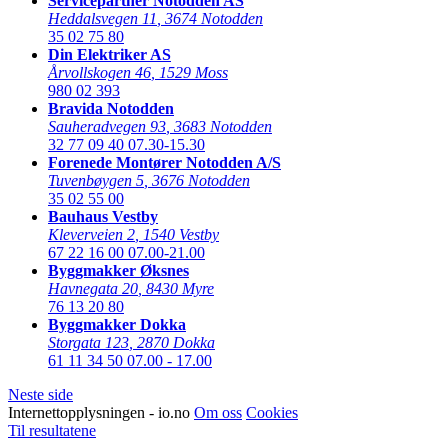
Servicepartner Notodden AS
Heddalsvegen 11
,
3674 Notodden
35 02 75 80
Din Elektriker AS
Årvollskogen 46
,
1529 Moss
980 02 393
Bravida Notodden
Sauheradvegen 93
,
3683 Notodden
32 77 09 40
07.30-15.30
Forenede Montører Notodden A/S
Tuvenbøygen 5
,
3676 Notodden
35 02 55 00
Bauhaus Vestby
Kleverveien 2
,
1540 Vestby
67 22 16 00
07.00-21.00
Byggmakker Øksnes
Havnegata 20
,
8430 Myre
76 13 20 80
Byggmakker Dokka
Storgata 123
,
2870 Dokka
61 11 34 50
07.00 - 17.00
Neste side
Internettopplysningen - io.no
Om oss
Cookies
Til resultatene