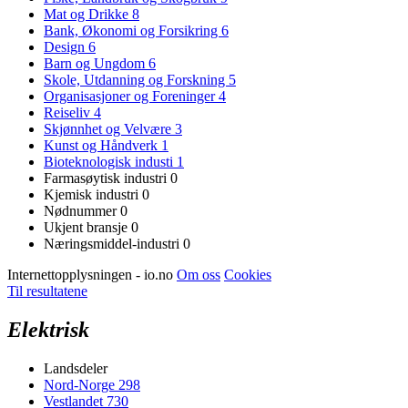
Mat og Drikke
8
Bank, Økonomi og Forsikring
6
Design
6
Barn og Ungdom
6
Skole, Utdanning og Forskning
5
Organisasjoner og Foreninger
4
Reiseliv
4
Skjønnhet og Velvære
3
Kunst og Håndverk
1
Bioteknologisk industi
1
Farmasøytisk industri
0
Kjemisk industri
0
Nødnummer
0
Ukjent bransje
0
Næringsmiddel-industri
0
Internettopplysningen - io.no
Om oss
Cookies
Til resultatene
Elektrisk
Landsdeler
Nord-Norge
298
Vestlandet
730