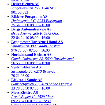
Helset Elektro AS
Ringeriksveien 256
,
1340 Skui
901 55 683
Bildeler Porsgrunn AS
Hydrovegen 1 C
,
3933 Porsgrunn
35 54 83 00
08.00 - 16.00
Bergs Automatservice AS
Østre Aker vei 206 F
,
0975 Oslo
22 64 24 10
08:00 - 16:00
Byggmester Tor Arne Liland AS
Sirdalsveien 3993
,
4440 Tonstad
976 78 367
07:00 – 16:00
Norheimsund Elektro AS
Gamle Dalavegen 88
,
5600 Norheimsund
56 55 36 60
08:00 - 16:00
System-Electro AS
Strandgata 26
,
6270 Brattvåg
70 21 93 00
Elektro 1 Sande AS
Gallebergveien 10
,
3070 Sande i Vestfold
33 78 55 50
07.30 - 16.00
Moss Elektro AS
Årvollskogen 10
,
1529 Moss
69 23 34 00
07:30 – 15:30