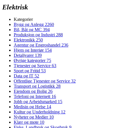
Elektrisk
Kategorier
Bygg og Anlegg
2260
Bil, Båt og MC
394
Produksjon og Industri
288
Elektronikk
250
Agentur og Engroshandel
236
Hjem og Interiør
154
Detaljvarer
139
Øvrige kategorier
75
Tjenester og Service
63
Sport og Fritid
53
Data og IT
52
Offentlige Tjenester og Service
32
Transport og Logistikk
28
Eiendom og Bolig
26
Telefoni og Internett
16
Jobb og Arbeidsmarked
15
Medisin og Helse
14
Kultur og Underholdning
12
Nyheter og Medier
10
Klær og mote
10
Fiske, Landbruk og Skogbruk
9