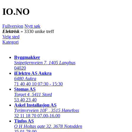
IO
.NO
Fullversjon
Nytt søk
Elektrisk
» 3330 unike treff
Velg sted
Kategori
Byggmakker
Snipetjernveien 7
,
1405 Langhus
04020
iElektro AS Aukra
6480 Aukra
71 40 40 10
07:30 - 15:30
Stomas AS
Torget 4
,
5411 Stord
53 40 23 40
Askel Installasjon AS
Tyrimyrveien 10F
,
3515 Hønefoss
32 11 18 70
07.00-16.00
Tinfos AS
O H Holtas gate 32
,
3678 Notodden
35 01 78 00