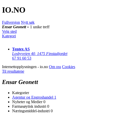
IO
.NO
Fullversjon
Nytt søk
Ensar Geonett
» 1 unike treff
Velg sted
Kategori
Tentex AS
Losbyveien 40
,
1475 Finstadjordet
67 91 60 53
Internettopplysningen - io.no
Om oss
Cookies
Til resultatene
Ensar Geonett
Kategorier
Agentur og Engroshandel
1
Nyheter og Medier
0
Farmasøytisk industri
0
Næringsmiddel-industri
0