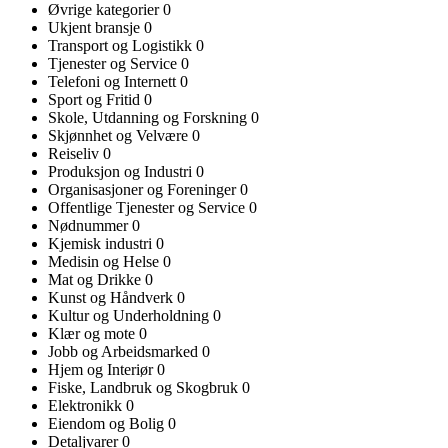
Øvrige kategorier
0
Ukjent bransje
0
Transport og Logistikk
0
Tjenester og Service
0
Telefoni og Internett
0
Sport og Fritid
0
Skole, Utdanning og Forskning
0
Skjønnhet og Velvære
0
Reiseliv
0
Produksjon og Industri
0
Organisasjoner og Foreninger
0
Offentlige Tjenester og Service
0
Nødnummer
0
Kjemisk industri
0
Medisin og Helse
0
Mat og Drikke
0
Kunst og Håndverk
0
Kultur og Underholdning
0
Klær og mote
0
Jobb og Arbeidsmarked
0
Hjem og Interiør
0
Fiske, Landbruk og Skogbruk
0
Elektronikk
0
Eiendom og Bolig
0
Detaljvarer
0