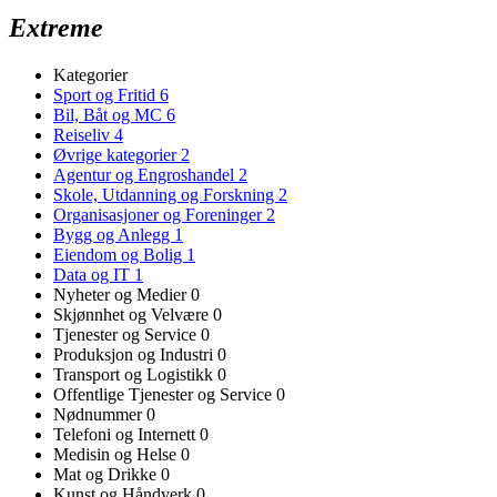
Extreme
Kategorier
Sport og Fritid
6
Bil, Båt og MC
6
Reiseliv
4
Øvrige kategorier
2
Agentur og Engroshandel
2
Skole, Utdanning og Forskning
2
Organisasjoner og Foreninger
2
Bygg og Anlegg
1
Eiendom og Bolig
1
Data og IT
1
Nyheter og Medier
0
Skjønnhet og Velvære
0
Tjenester og Service
0
Produksjon og Industri
0
Transport og Logistikk
0
Offentlige Tjenester og Service
0
Nødnummer
0
Telefoni og Internett
0
Medisin og Helse
0
Mat og Drikke
0
Kunst og Håndverk
0