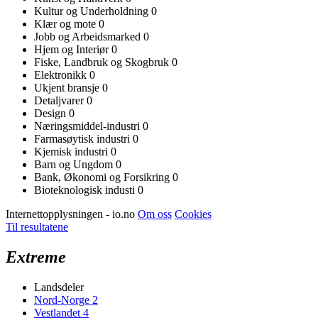
Kultur og Underholdning
0
Klær og mote
0
Jobb og Arbeidsmarked
0
Hjem og Interiør
0
Fiske, Landbruk og Skogbruk
0
Elektronikk
0
Ukjent bransje
0
Detaljvarer
0
Design
0
Næringsmiddel-industri
0
Farmasøytisk industri
0
Kjemisk industri
0
Barn og Ungdom
0
Bank, Økonomi og Forsikring
0
Bioteknologisk industi
0
Internettopplysningen - io.no
Om oss
Cookies
Til resultatene
Extreme
Landsdeler
Nord-Norge
2
Vestlandet
4