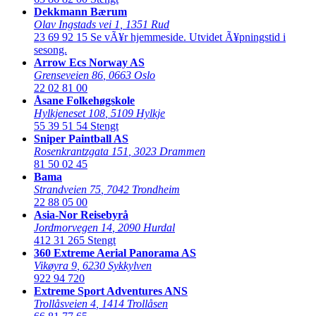
Dekkmann Bærum
Olav Ingstads vei 1
,
1351 Rud
23 69 92 15
Se vÃ¥r hjemmeside. Utvidet Ã¥pningstid i
sesong.
Arrow Ecs Norway AS
Grenseveien 86
,
0663 Oslo
22 02 81 00
Åsane Folkehøgskole
Hylkjeneset 108
,
5109 Hylkje
55 39 51 54
Stengt
Sniper Paintball AS
Rosenkrantzgata 151
,
3023 Drammen
81 50 02 45
Bama
Strandveien 75
,
7042 Trondheim
22 88 05 00
Asia-Nor Reisebyrå
Jordmorvegen 14
,
2090 Hurdal
412 31 265
Stengt
360 Extreme Aerial Panorama AS
Vikøyra 9
,
6230 Sykkylven
922 94 720
Extreme Sport Adventures ANS
Trollåsveien 4
,
1414 Trollåsen