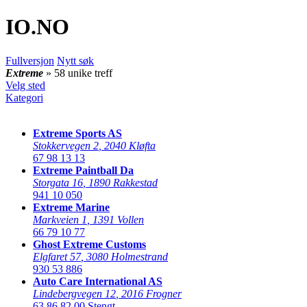
IO
.NO
Fullversjon
Nytt søk
Extreme
» 58 unike treff
Velg sted
Kategori
Extreme Sports AS
Stokkervegen 2
,
2040 Kløfta
67 98 13 13
Extreme Paintball Da
Storgata 16
,
1890 Rakkestad
941 10 050
Extreme Marine
Markveien 1
,
1391 Vollen
66 79 10 77
Ghost Extreme Customs
Elgfaret 57
,
3080 Holmestrand
930 53 886
Auto Care International AS
Lindebergvegen 12
,
2016 Frogner
63 86 82 00
Stengt