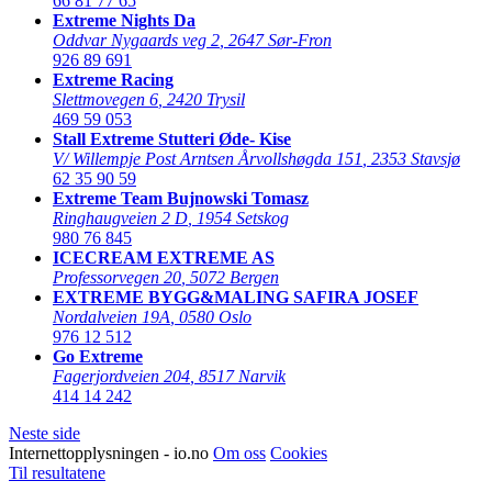
66 81 77 65
Extreme Nights Da
Oddvar Nygaards veg 2
,
2647 Sør-Fron
926 89 691
Extreme Racing
Slettmovegen 6
,
2420 Trysil
469 59 053
Stall Extreme Stutteri Øde- Kise
V/ Willempje Post Arntsen Årvollshøgda 151
,
2353 Stavsjø
62 35 90 59
Extreme Team Bujnowski Tomasz
Ringhaugveien 2 D
,
1954 Setskog
980 76 845
ICECREAM EXTREME AS
Professorvegen 20
,
5072 Bergen
EXTREME BYGG&MALING SAFIRA JOSEF
Nordalveien 19A
,
0580 Oslo
976 12 512
Go Extreme
Fagerjordveien 204
,
8517 Narvik
414 14 242
Neste side
Internettopplysningen - io.no
Om oss
Cookies
Til resultatene