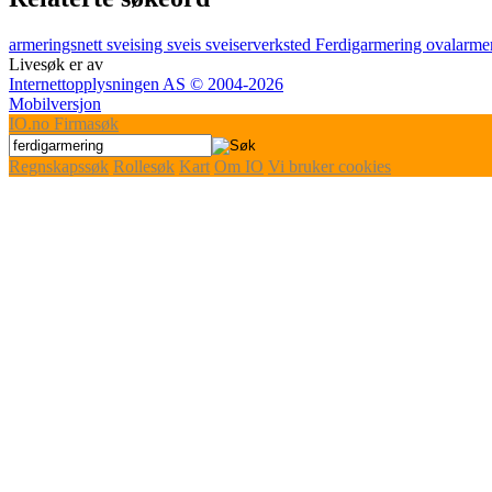
armeringsnett
sveising
sveis
sveiserverksted
Ferdigarmering
ovalarme
Livesøk er av
Internettopplysningen AS © 2004-2026
Mobilversjon
IO
.no
Firmasøk
Regnskapssøk
Rollesøk
Kart
Om IO
Vi bruker cookies