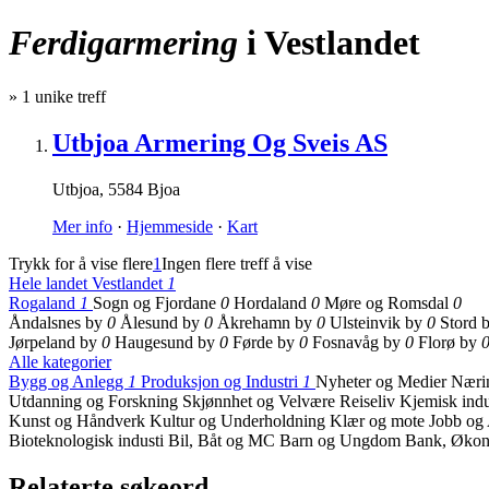
Ferdigarmering
i Vestlandet
»
1
unike treff
Utbjoa Armering Og Sveis AS
Utbjoa
,
5584 Bjoa
Mer info
·
Hjemmeside
·
Kart
Trykk for å vise flere
1
Ingen flere treff å vise
Hele landet
Vestlandet
1
Rogaland
1
Sogn og Fjordane
0
Hordaland
0
Møre og Romsdal
0
Åndalsnes by
0
Ålesund by
0
Åkrehamn by
0
Ulsteinvik by
0
Stord 
Jørpeland by
0
Haugesund by
0
Førde by
0
Fosnavåg by
0
Florø by
Alle kategorier
Bygg og Anlegg
1
Produksjon og Industri
1
Nyheter og Medier
Nærin
Utdanning og Forskning
Skjønnhet og Velvære
Reiseliv
Kjemisk indu
Kunst og Håndverk
Kultur og Underholdning
Klær og mote
Jobb og
Bioteknologisk industi
Bil, Båt og MC
Barn og Ungdom
Bank, Økon
Relaterte søkeord