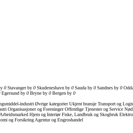
by
0
Stavanger by
0
Skudeneshavn by
0
Sauda by
0
Sandnes by
0
Odd
0
Egersund by
0
Bryne by
0
Bergen by
0
gsmiddel-industri
Øvrige kategorier
Ukjent bransje
Transport og Logi
stri
Organisasjoner og Foreninger
Offentlige Tjenester og Service
Nød
 Arbeidsmarked
Hjem og Interiør
Fiske, Landbruk og Skogbruk
Elektr
omi og Forsikring
Agentur og Engroshandel