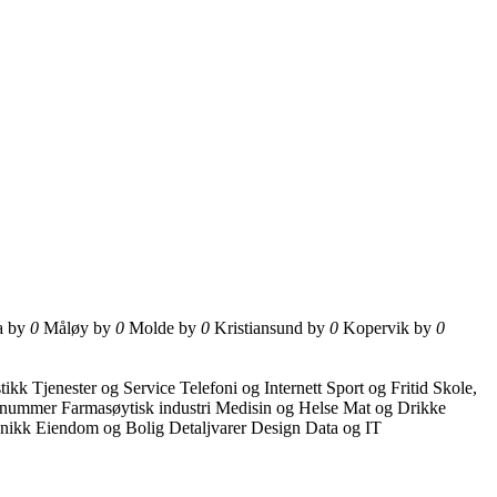
a by
0
Måløy by
0
Molde by
0
Kristiansund by
0
Kopervik by
0
stikk
Tjenester og Service
Telefoni og Internett
Sport og Fritid
Skole,
nummer
Farmasøytisk industri
Medisin og Helse
Mat og Drikke
onikk
Eiendom og Bolig
Detaljvarer
Design
Data og IT