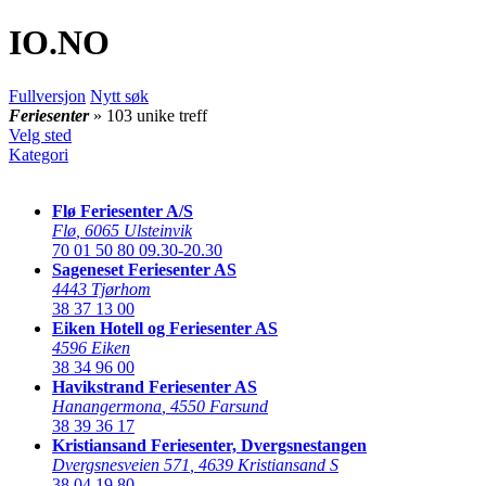
IO
.NO
Fullversjon
Nytt søk
Feriesenter
» 103 unike treff
Velg sted
Kategori
Flø Feriesenter A/S
Flø
,
6065 Ulsteinvik
70 01 50 80
09.30-20.30
Sageneset Feriesenter AS
4443 Tjørhom
38 37 13 00
Eiken Hotell og Feriesenter AS
4596 Eiken
38 34 96 00
Havikstrand Feriesenter AS
Hanangermona
,
4550 Farsund
38 39 36 17
Kristiansand Feriesenter, Dvergsnestangen
Dvergsnesveien 571
,
4639 Kristiansand S
38 04 19 80