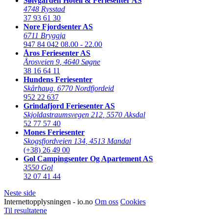
Sølvgarden Hotell & Feriesenter AS
4748 Rysstad
37 93 61 30
Nore Fjordsenter AS
6711 Bryggja
947 84 042
08.00 - 22.00
Åros Feriesenter AS
Årosveien 9
,
4640 Søgne
38 16 64 11
Hundens Feriesenter
Skårhaug
,
6770 Nordfjordeid
952 22 637
Grindafjord Feriesenter AS
Skjoldastraumsvegen 212
,
5570 Aksdal
52 77 57 40
Mones Feriesenter
Skogsfjordveien 134
,
4513 Mandal
(+38) 26 49 00
Gol Campingsenter Og Apartement AS
3550 Gol
32 07 41 44
Neste side
Internettopplysningen - io.no
Om oss
Cookies
Til resultatene