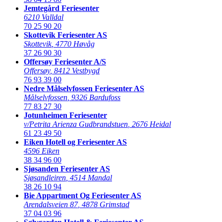
Jemtegård Feriesenter
6210 Valldal
70 25 90 20
Skottevik Feriesenter AS
Skottevik
,
4770 Høvåg
37 26 90 30
Offersøy Feriesenter A/S
Offersøy
,
8412 Vestbygd
76 93 39 00
Nedre Målselvfossen Feriesenter AS
Målselvfossen
,
9326 Bardufoss
77 83 27 30
Jotunheimen Feriesenter
v/Petrita Arienza Gudbrandstuen
,
2676 Heidal
61 23 49 50
Eiken Hotell og Feriesenter AS
4596 Eiken
38 34 96 00
Sjøsanden Feriesenter AS
Sjøsandleiren
,
4514 Mandal
38 26 10 94
Bie Appartment Og Feriesenter AS
Arendalsveien 87
,
4878 Grimstad
37 04 03 96