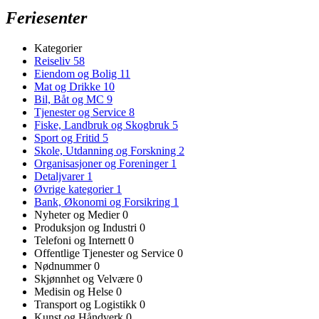
Feriesenter
Kategorier
Reiseliv
58
Eiendom og Bolig
11
Mat og Drikke
10
Bil, Båt og MC
9
Tjenester og Service
8
Fiske, Landbruk og Skogbruk
5
Sport og Fritid
5
Skole, Utdanning og Forskning
2
Organisasjoner og Foreninger
1
Detaljvarer
1
Øvrige kategorier
1
Bank, Økonomi og Forsikring
1
Nyheter og Medier
0
Produksjon og Industri
0
Telefoni og Internett
0
Offentlige Tjenester og Service
0
Nødnummer
0
Skjønnhet og Velvære
0
Medisin og Helse
0
Transport og Logistikk
0
Kunst og Håndverk
0