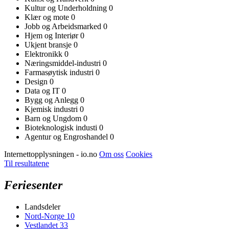
Kultur og Underholdning
0
Klær og mote
0
Jobb og Arbeidsmarked
0
Hjem og Interiør
0
Ukjent bransje
0
Elektronikk
0
Næringsmiddel-industri
0
Farmasøytisk industri
0
Design
0
Data og IT
0
Bygg og Anlegg
0
Kjemisk industri
0
Barn og Ungdom
0
Bioteknologisk industi
0
Agentur og Engroshandel
0
Internettopplysningen - io.no
Om oss
Cookies
Til resultatene
Feriesenter
Landsdeler
Nord-Norge
10
Vestlandet
33