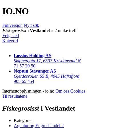
IO
.NO
Fullversjon
Nytt søk
Fiskegrosisst
i Vestlandet
» 2 unike treff
Velg sted
Kategori
Lossius Holding AS
Skippergata 17
,
6507 Kristiansund N
71 57 20 50
Neptun Stavanger AS
Gjerdesvollen 65 B
,
4045 Hafrsfjord
905 65 454
Internettopplysningen - io.no
Om oss
Cookies
Til resultatene
Fiskegrosisst
i Vestlandet
Kategorier
Agentur og Engroshandel
2