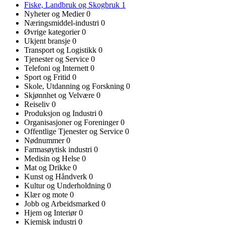
Fiske, Landbruk og Skogbruk
1
Nyheter og Medier
0
Næringsmiddel-industri
0
Øvrige kategorier
0
Ukjent bransje
0
Transport og Logistikk
0
Tjenester og Service
0
Telefoni og Internett
0
Sport og Fritid
0
Skole, Utdanning og Forskning
0
Skjønnhet og Velvære
0
Reiseliv
0
Produksjon og Industri
0
Organisasjoner og Foreninger
0
Offentlige Tjenester og Service
0
Nødnummer
0
Farmasøytisk industri
0
Medisin og Helse
0
Mat og Drikke
0
Kunst og Håndverk
0
Kultur og Underholdning
0
Klær og mote
0
Jobb og Arbeidsmarked
0
Hjem og Interiør
0
Kjemisk industri
0