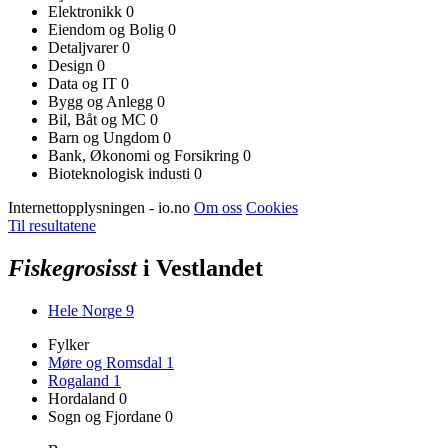
Elektronikk
0
Eiendom og Bolig
0
Detaljvarer
0
Design
0
Data og IT
0
Bygg og Anlegg
0
Bil, Båt og MC
0
Barn og Ungdom
0
Bank, Økonomi og Forsikring
0
Bioteknologisk industi
0
Internettopplysningen - io.no
Om oss
Cookies
Til resultatene
Fiskegrosisst
i Vestlandet
Hele Norge
9
Fylker
Møre og Romsdal
1
Rogaland
1
Hordaland
0
Sogn og Fjordane
0