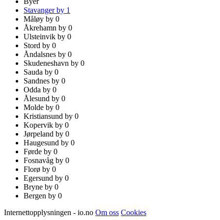
Byer
Stavanger by
1
Måløy by
0
Åkrehamn by
0
Ulsteinvik by
0
Stord by
0
Åndalsnes by
0
Skudeneshavn by
0
Sauda by
0
Sandnes by
0
Odda by
0
Ålesund by
0
Molde by
0
Kristiansund by
0
Kopervik by
0
Jørpeland by
0
Haugesund by
0
Førde by
0
Fosnavåg by
0
Florø by
0
Egersund by
0
Bryne by
0
Bergen by
0
Internettopplysningen - io.no
Om oss
Cookies