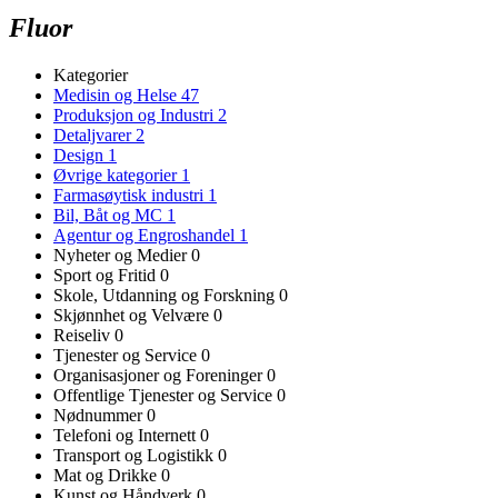
Fluor
Kategorier
Medisin og Helse
47
Produksjon og Industri
2
Detaljvarer
2
Design
1
Øvrige kategorier
1
Farmasøytisk industri
1
Bil, Båt og MC
1
Agentur og Engroshandel
1
Nyheter og Medier
0
Sport og Fritid
0
Skole, Utdanning og Forskning
0
Skjønnhet og Velvære
0
Reiseliv
0
Tjenester og Service
0
Organisasjoner og Foreninger
0
Offentlige Tjenester og Service
0
Nødnummer
0
Telefoni og Internett
0
Transport og Logistikk
0
Mat og Drikke
0
Kunst og Håndverk
0