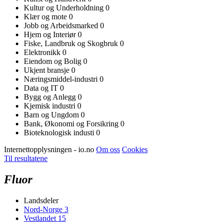
Kultur og Underholdning
0
Klær og mote
0
Jobb og Arbeidsmarked
0
Hjem og Interiør
0
Fiske, Landbruk og Skogbruk
0
Elektronikk
0
Eiendom og Bolig
0
Ukjent bransje
0
Næringsmiddel-industri
0
Data og IT
0
Bygg og Anlegg
0
Kjemisk industri
0
Barn og Ungdom
0
Bank, Økonomi og Forsikring
0
Bioteknologisk industi
0
Internettopplysningen - io.no
Om oss
Cookies
Til resultatene
Fluor
Landsdeler
Nord-Norge
3
Vestlandet
15