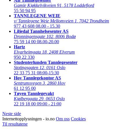
AB Tannlegesenter
Gamle Kjøkkelvikveien 91
,
5178 Loddefjord
55 50 94 95
TANNLEGENE WEIE
v/ Tannlegene Weie Mellomveien 1
,
7042 Trondheim
977 43 608
08.00 - 15.30
Liljedal Tannhelsesenter AS
Dronningensgate 102
,
8006 Bodø
75 59 14 00
08.00-20.00
Hartz
Elvarheimgata 18
,
2408 Elverum
950 22 330
Studenterlunden Tannlegesenter
Stotingsgaten 12
,
0161 Oslo
22 33 75 31
08:00-15:30
Hov Tannlegekontor AS
Sentrumsvegen 3
,
2860 Hov
61 12 95 00
Tøyen Tannlegevakt
Kjølberggata 29
,
0653 Oslo
22 19 18 00
09:00 - 21:00
Neste side
Internettopplysningen - io.no
Om oss
Cookies
Til resultatene