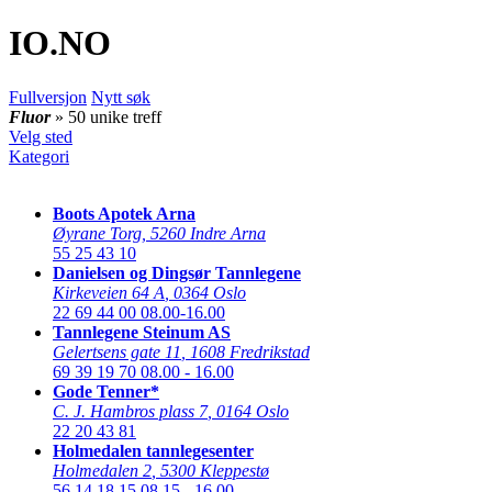
IO
.NO
Fullversjon
Nytt søk
Fluor
» 50 unike treff
Velg sted
Kategori
Boots Apotek Arna
Øyrane Torg
,
5260 Indre Arna
55 25 43 10
Danielsen og Dingsør Tannlegene
Kirkeveien 64 A
,
0364 Oslo
22 69 44 00
08.00-16.00
Tannlegene Steinum AS
Gelertsens gate 11
,
1608 Fredrikstad
69 39 19 70
08.00 - 16.00
Gode Tenner*
C. J. Hambros plass 7
,
0164 Oslo
22 20 43 81
Holmedalen tannlegesenter
Holmedalen 2
,
5300 Kleppestø
56 14 18 15
08.15 - 16.00