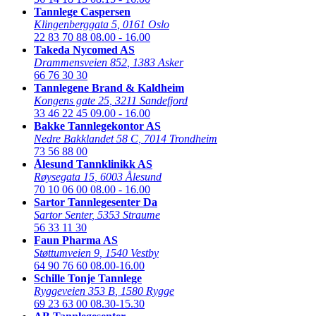
Tannlege Caspersen
Klingenberggata 5
,
0161 Oslo
22 83 70 88
08.00 - 16.00
Takeda Nycomed AS
Drammensveien 852
,
1383 Asker
66 76 30 30
Tannlegene Brand & Kaldheim
Kongens gate 25
,
3211 Sandefjord
33 46 22 45
09.00 - 16.00
Bakke Tannlegekontor AS
Nedre Bakklandet 58 C
,
7014 Trondheim
73 56 88 00
Ålesund Tannklinikk AS
Røysegata 15
,
6003 Ålesund
70 10 06 00
08.00 - 16.00
Sartor Tannlegesenter Da
Sartor Senter
,
5353 Straume
56 33 11 30
Faun Pharma AS
Støttumveien 9
,
1540 Vestby
64 90 76 60
08.00-16.00
Schille Tonje Tannlege
Ryggeveien 353 B
,
1580 Rygge
69 23 63 00
08.30-15.30