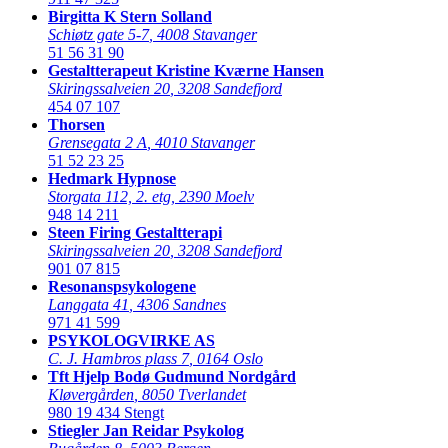
Birgitta K Stern Solland
Schiøtz gate 5-7
,
4008 Stavanger
51 56 31 90
Gestaltterapeut Kristine Kværne Hansen
Skiringssalveien 20
,
3208 Sandefjord
454 07 107
Thorsen
Grensegata 2 A
,
4010 Stavanger
51 52 23 25
Hedmark Hypnose
Storgata 112, 2. etg
,
2390 Moelv
948 14 211
Steen Firing Gestaltterapi
Skiringssalveien 20
,
3208 Sandefjord
901 07 815
Resonanspsykologene
Langgata 41
,
4306 Sandnes
971 41 599
PSYKOLOGVIRKE AS
C. J. Hambros plass 7
,
0164 Oslo
Tft Hjelp Bodø Gudmund Nordgård
Kløvergården
,
8050 Tverlandet
980 19 434
Stengt
Stiegler Jan Reidar Psykolog