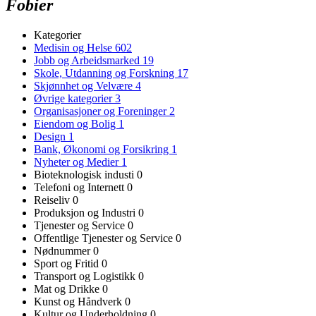
Fobier
Kategorier
Medisin og Helse
602
Jobb og Arbeidsmarked
19
Skole, Utdanning og Forskning
17
Skjønnhet og Velvære
4
Øvrige kategorier
3
Organisasjoner og Foreninger
2
Eiendom og Bolig
1
Design
1
Bank, Økonomi og Forsikring
1
Nyheter og Medier
1
Bioteknologisk industi
0
Telefoni og Internett
0
Reiseliv
0
Produksjon og Industri
0
Tjenester og Service
0
Offentlige Tjenester og Service
0
Nødnummer
0
Sport og Fritid
0
Transport og Logistikk
0
Mat og Drikke
0
Kunst og Håndverk
0
Kultur og Underholdning
0