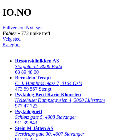
IO
.NO
Fullversjon
Nytt søk
Fobier
» 772 unike treff
Velg sted
Kategori
Ressursklinikken AS
Storgata 32
,
8006 Bodø
63 89 48 00
Bernstein Terapi
C. J. Hambros plass 7
,
0164 Oslo
473 59 557
Stengt
Psykolog Berit Karin Klomsten
Helsehuset Dampsagveien 4
,
2000 Lillestrøm
977 47 723
Psykolognett
Schiøtz gate 5
,
4008 Stavanger
911 39 843
Stein M Jåtten AS
Sverdrups gate 30
,
4007 Stavanger
911 47 325