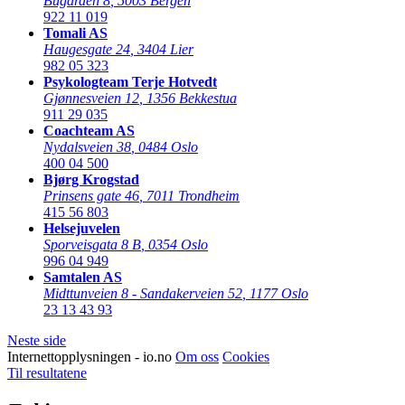
Bugården 8
,
5003 Bergen
922 11 019
Tomali AS
Haugesgate 24
,
3404 Lier
982 05 323
Psykologteam Terje Hotvedt
Gjønnesveien 12
,
1356 Bekkestua
911 29 035
Coachteam AS
Nydalsveien 38
,
0484 Oslo
400 04 500
Bjørg Krogstad
Prinsens gate 46
,
7011 Trondheim
415 56 803
Helsejuvelen
Sporveisgata 8 B
,
0354 Oslo
996 04 949
Samtalen AS
Midttunveien 8 - Sandakerveien 52
,
1177 Oslo
23 13 43 93
Neste side
Internettopplysningen - io.no
Om oss
Cookies
Til resultatene