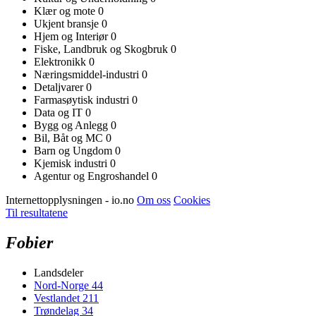
Klær og mote
0
Ukjent bransje
0
Hjem og Interiør
0
Fiske, Landbruk og Skogbruk
0
Elektronikk
0
Næringsmiddel-industri
0
Detaljvarer
0
Farmasøytisk industri
0
Data og IT
0
Bygg og Anlegg
0
Bil, Båt og MC
0
Barn og Ungdom
0
Kjemisk industri
0
Agentur og Engroshandel
0
Internettopplysningen - io.no
Om oss
Cookies
Til resultatene
Fobier
Landsdeler
Nord-Norge
44
Vestlandet
211
Trøndelag
34