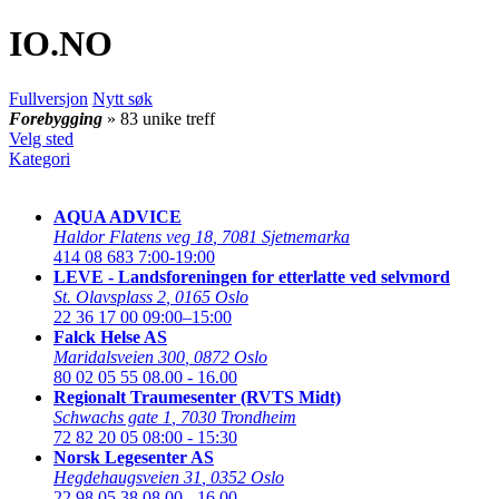
IO
.NO
Fullversjon
Nytt søk
Forebygging
» 83 unike treff
Velg sted
Kategori
AQUA ADVICE
Haldor Flatens veg 18
,
7081 Sjetnemarka
414 08 683
7:00-19:00
LEVE - Landsforeningen for etterlatte ved selvmord
St. Olavsplass 2
,
0165 Oslo
22 36 17 00
09:00–15:00
Falck Helse AS
Maridalsveien 300
,
0872 Oslo
80 02 05 55
08.00 - 16.00
Regionalt Traumesenter (RVTS Midt)
Schwachs gate 1
,
7030 Trondheim
72 82 20 05
08:00 - 15:30
Norsk Legesenter AS
Hegdehaugsveien 31
,
0352 Oslo
22 98 05 38
08.00 - 16.00