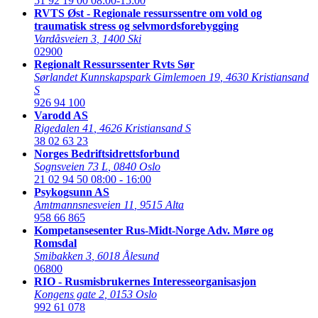
51 92 19 00
08:00-15:00
RVTS Øst - Regionale ressurssentre om vold og
traumatisk stress og selvmordsforebygging
Vardåsveien 3
,
1400 Ski
02900
Regionalt Ressurssenter Rvts Sør
Sørlandet Kunnskapspark Gimlemoen 19
,
4630 Kristiansand
S
926 94 100
Varodd AS
Rigedalen 41
,
4626 Kristiansand S
38 02 63 23
Norges Bedriftsidrettsforbund
Sognsveien 73 L
,
0840 Oslo
21 02 94 50
08:00 - 16:00
Psykogsunn AS
Amtmannsnesveien 11
,
9515 Alta
958 66 865
Kompetansesenter Rus-Midt-Norge Adv. Møre og
Romsdal
Smibakken 3
,
6018 Ålesund
06800
RIO - Rusmisbrukernes Interesseorganisasjon
Kongens gate 2
,
0153 Oslo
992 61 078