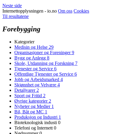
Neste side
Internettopplysningen - io.no
Om oss
Cookies
Til resultatene
Forebygging
Kategorier
Medisin og Helse
29
Organisasjoner og Foreninger
9
Bygg og Anlegg
8
Skole, Utdanning og Forskning
7
Tjenester og Service
6
Offentlige Tjenester og Service
6
Jobb og Arbeidsmarked
4
Skjønnhet og Velvære
4
Detaljvarer
2
Sport og Fritid
2
Øvrige kategorier
2
Nyheter og Medier
1
Bil, Båt og MC
1
Produksjon og Industri
1
Bioteknologisk industi
0
Telefoni og Internett
0
Nødnummer
0