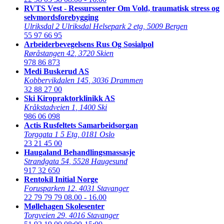
RVTS Vest - Ressurssenter Om Vold, traumatisk stress og
selvmordsforebygging
Ulriksdal 2 Ulriksdal Helsepark 2 etg
,
5009 Bergen
55 97 66 95
Arbeiderbevegelsens Rus Og Sosialpol
Røråstangen 42
,
3720 Skien
978 86 873
Medi Buskerud AS
Kobbervikdalen 145
,
3036 Drammen
32 88 27 00
Ski Kiropraktorklinikk AS
Kråkstadveien 1
,
1400 Ski
986 06 098
Actis Rusfeltets Samarbeidsorgan
Torggata 1 5 Etg
,
0181 Oslo
23 21 45 00
Haugaland Behandlingsmassasje
Strandgata 54
,
5528 Haugesund
917 32 650
Rentokil Initial Norge
Forusparken 12
,
4031 Stavanger
22 79 79 79
08.00 - 16.00
Møllehagen Skolesenter
Torgveien 29
,
4016 Stavanger