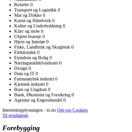
Reiseliv
0
Transport og Logistikk
0
Mat og Drikke
0
Kunst og Håndverk
0
Kultur og Underholdning
0
Klær og mote
0
Ukjent bransje
0
Hjem og Interiør
0
Fiske, Landbruk og Skogbruk
0
Elektronikk
0
Eiendom og Bolig
0
Næringsmiddel-industri
0
Design
0
Data og IT
0
Farmasøytisk industri
0
Kjemisk industri
0
Barn og Ungdom
0
Bank, Økonomi og Forsikring
0
Agentur og Engroshandel
0
Internettopplysningen - io.no
Om oss
Cookies
Til resultatene
Forebygging