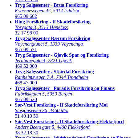
Tryg Salgssenter - Brua Forsikring
Kvassnesvegen 42
,
5914 Isdalstø
965 09 602
Ring Forsikring - If Skadeforsikring
Torvgata 3
,
3513 Hønefoss
32 17 98 00
Tryg Salgssenter Bærum Forsikring
Vøyenengtunet 5
,
1339 Vøyenenga
965 09 571
Tryg Salgssenter - Gjøvik Spar og Forsikring
Jernbanegata 4
,
2821 Gjøvik
469 52 000
Tryg Salgssenter - Stjørdal Forsikring
Ranheimsvegen 7 A
,
7044 Trondheim
468 47 000
Tryg Salgssenter - Paradis Forsikring og Finans
Fabrikkgaten 5
,
5059 Bergen
965 09 520
Sør-Vest Forsikring - If Skadeforsikring Moi
Stasjonsveien 36
,
4460 Moi
51 40 10 50
Sør-Vest Forsikring - If Skadeforsikring Flekkefjord
Anders Beers gate 5
,
4400 Flekkefjord
38 32 18 30