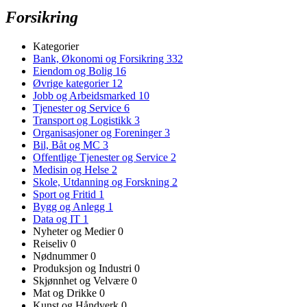
Forsikring
Kategorier
Bank, Økonomi og Forsikring
332
Eiendom og Bolig
16
Øvrige kategorier
12
Jobb og Arbeidsmarked
10
Tjenester og Service
6
Transport og Logistikk
3
Organisasjoner og Foreninger
3
Bil, Båt og MC
3
Offentlige Tjenester og Service
2
Medisin og Helse
2
Skole, Utdanning og Forskning
2
Sport og Fritid
1
Bygg og Anlegg
1
Data og IT
1
Nyheter og Medier
0
Reiseliv
0
Nødnummer
0
Produksjon og Industri
0
Skjønnhet og Velvære
0
Mat og Drikke
0
Kunst og Håndverk
0