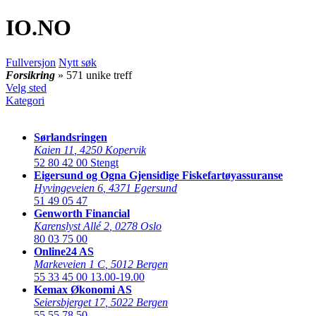
IO
.NO
Fullversjon
Nytt søk
Forsikring
» 571 unike treff
Velg sted
Kategori
Sørlandsringen
Kaien 11
,
4250 Kopervik
52 80 42 00
Stengt
Eigersund og Ogna Gjensidige Fiskefartøyassuranse
Hyvingeveien 6
,
4371 Egersund
51 49 05 47
Genworth Financial
Karenslyst Allé 2
,
0278 Oslo
80 03 75 00
Online24 AS
Markeveien 1 C
,
5012 Bergen
55 33 45 00
13.00-19.00
Kemax Økonomi AS
Seiersbjerget 17
,
5022 Bergen
55 55 78 50