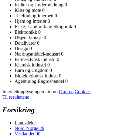
Kultur og Underholdning
0
Klær og mote
0
Telefoni og Internett
0
Hjem og Interiør
0
Fiske, Landbruk og Skogbruk
0
Elektronikk
0
Ukjent bransje
0
Detaljvarer
0
Design
0
Næringsmiddel-industri
0
Farmasøytisk industri
0
Kjemisk industri
0
Barn og Ungdom
0
Bioteknologisk industi
0
Agentur og Engroshandel
0
Internettopplysningen - io.no
Om oss
Cookies
Til resultatene
Forsikring
Landsdeler
Nord-Norge
29
Vestlandet
90