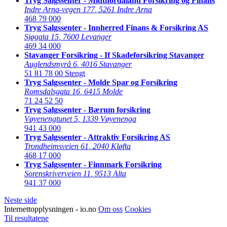
Tryg Salgssenter - Midthordaland Forsikring og Finans
Indre Arna-vegen 177
,
5261 Indre Arna
468 79 000
Tryg Salgssenter - Innherred Finans & Forsikring AS
Sjøgata 15
,
7600 Levanger
469 34 000
Stavanger Forsikring - If Skadeforsikring Stavanger
Auglendsmyrå 6
,
4016 Stavanger
51 81 78 00
Stengt
Tryg Salgssenter - Molde Spar og Forsikring
Romsdalsgata 16
,
6415 Molde
71 24 52 50
Tryg Salgssenter - Bærum forsikring
Vøyenengtunet 5
,
1339 Vøyenenga
941 43 000
Tryg Salgssenter - Attraktiv Forsikring AS
Trondheimsveien 61
,
2040 Kløfta
468 17 000
Tryg Salgssenter - Finnmark Forsikring
Sorenskriverveien 11
,
9513 Alta
941 37 000
Neste side
Internettopplysningen - io.no
Om oss
Cookies
Til resultatene