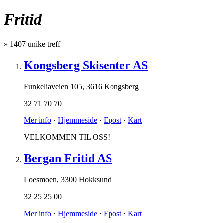
Fritid
»
1407
unike treff
Kongsberg Skisenter AS
Funkeliaveien 105
,
3616 Kongsberg
32 71 70 70
Mer info
·
Hjemmeside
·
Epost
·
Kart
VELKOMMEN TIL OSS!
Bergan Fritid AS
Loesmoen
,
3300 Hokksund
32 25 25 00
Mer info
·
Hjemmeside
·
Epost
·
Kart