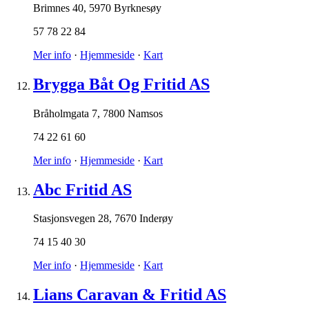
Brimnes 40
,
5970 Byrknesøy
57 78 22 84
Mer info
·
Hjemmeside
·
Kart
Brygga Båt Og Fritid AS
Bråholmgata 7
,
7800 Namsos
74 22 61 60
Mer info
·
Hjemmeside
·
Kart
Abc Fritid AS
Stasjonsvegen 28
,
7670 Inderøy
74 15 40 30
Mer info
·
Hjemmeside
·
Kart
Lians Caravan & Fritid AS