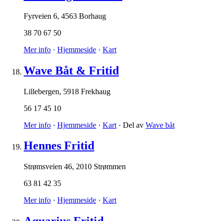
Fyrveien 6
,
4563 Borhaug
38 70 67 50
Mer info
·
Hjemmeside
·
Kart
Wave Båt & Fritid
Lillebergen
,
5918 Frekhaug
56 17 45 10
Mer info
·
Hjemmeside
·
Kart
· Del av
Wave båt
Hennes Fritid
Strømsveien 46
,
2010 Strømmen
63 81 42 35
Mer info
·
Hjemmeside
·
Kart