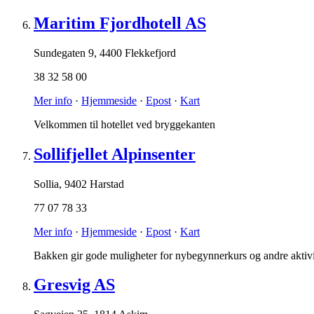
Maritim Fjordhotell AS
Sundegaten 9
,
4400 Flekkefjord
38 32 58 00
Mer info
·
Hjemmeside
·
Epost
·
Kart
Velkommen til hotellet ved bryggekanten
Sollifjellet Alpinsenter
Sollia
,
9402 Harstad
77 07 78 33
Mer info
·
Hjemmeside
·
Epost
·
Kart
Bakken gir gode muligheter for nybegynnerkurs og andre aktivitet
Gresvig AS