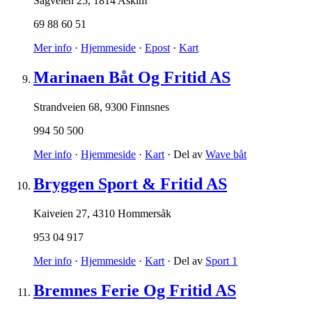
Sagveien 25
,
1814 Askim
69 88 60 51
Mer info
·
Hjemmeside
·
Epost
·
Kart
Marinaen Båt Og Fritid AS
Strandveien 68
,
9300 Finnsnes
994 50 500
Mer info
·
Hjemmeside
·
Kart
· Del av
Wave båt
Bryggen Sport & Fritid AS
Kaiveien 27
,
4310 Hommersåk
953 04 917
Mer info
·
Hjemmeside
·
Kart
· Del av
Sport 1
Bremnes Ferie Og Fritid AS