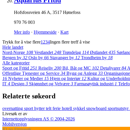
Aquarius Fritid
Hofsfossveien 46 A
,
3517 Hønefoss
970 76 003
Mer info
·
Hjemmeside
·
Kart
Trykk for å vise flere
1
2
3
4
Ingen flere treff å vise
Hele landet
Nord-Norge
108
Vestlandet
248
Trøndelag
114
Østlandet
435
Sørlan
Bergen by
32
Oslo by
66
Stavanger by
12
Trondheim by
18
Alle kategorier
Sport og Fritid
251
Reiseliv
200
Bil, Båt og MC
102
Detaljvarer
84
A
Offentlige Tjenester og Service
34
Bygg og Anlegg
33
Organisasjone
16
Nyheter og Medier
15
Hjem og Interiør
12
Kultur og Underholdn
IT
4
Design
3
Skjønnhet og Velvære
3
Farmasøytisk industri
1
Telefo
Relaterte søkeord
overnatting
sport
hytter
telt
ferie
hotell
sykkel
snowboard
sportsutstyr
Livesøk er av
Internettopplysningen AS © 2004-2026
Mobilversjon
IO
.no
Firmasøk