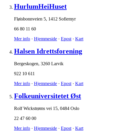
HurlumHeiHuset
Fløisbonnveien 5
,
1412 Sofiemyr
66 80 11 60
Mer info
·
Hjemmeside
·
Epost
·
Kart
Halsen Idrettsforening
Bergeskogen
,
3260 Larvik
922 10 611
Mer info
·
Hjemmeside
·
Epost
·
Kart
Folkeuniversitetet Øst
Rolf Wickstrøms vei 15
,
0484 Oslo
22 47 60 00
Mer info
·
Hjemmeside
·
Epost
·
Kart