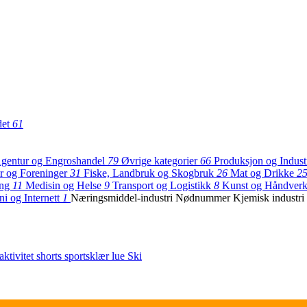
det
61
gentur og Engroshandel
79
Øvrige kategorier
66
Produksjon og Indust
r og Foreninger
31
Fiske, Landbruk og Skogbruk
26
Mat og Drikke
2
ing
11
Medisin og Helse
9
Transport og Logistikk
8
Kunst og Håndver
ni og Internett
1
Næringsmiddel-industri
Nødnummer
Kjemisk industri
aktivitet
shorts
sportsklær
lue
Ski