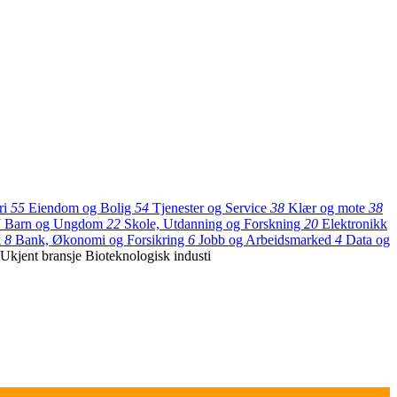
ri
55
Eiendom og Bolig
54
Tjenester og Service
38
Klær og mote
38
5
Barn og Ungdom
22
Skole, Utdanning og Forskning
20
Elektronikk
k
8
Bank, Økonomi og Forsikring
6
Jobb og Arbeidsmarked
4
Data og
Ukjent bransje
Bioteknologisk industi