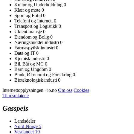
Kultur og Underholdning
0
Klær og mote
0
Sport og Fritid
0
Telefoni og Internett
0
Transport og Logistikk
0
Ukjent bransje
0
Eiendom og Bolig
0
Næringsmiddel-industri
0
Farmasøytisk industri
0
Data og IT
0
Kjemisk industri
0
Bil, Båt og MC
0
Barn og Ungdom
0
Bank, Økonomi og Forsikring
0
Bioteknologisk industi
0
Internettopplysningen - io.no
Om oss
Cookies
Til resultatene
Gasspeis
Landsdeler
Nord-Norge
5
Vestlandet
19