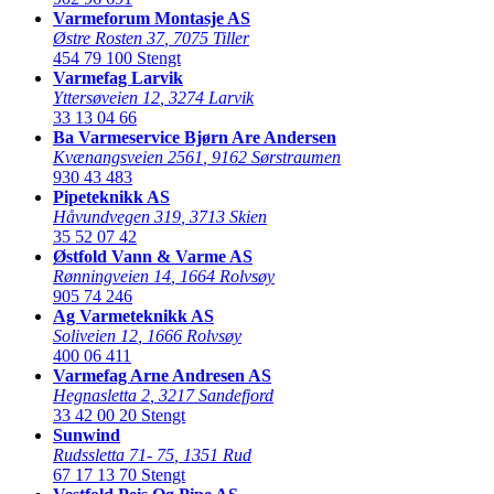
Varmeforum Montasje AS
Østre Rosten 37
,
7075 Tiller
454 79 100
Stengt
Varmefag Larvik
Yttersøveien 12
,
3274 Larvik
33 13 04 66
Ba Varmeservice Bjørn Are Andersen
Kvænangsveien 2561
,
9162 Sørstraumen
930 43 483
Pipeteknikk AS
Håvundvegen 319
,
3713 Skien
35 52 07 42
Østfold Vann & Varme AS
Rønningveien 14
,
1664 Rolvsøy
905 74 246
Ag Varmeteknikk AS
Soliveien 12
,
1666 Rolvsøy
400 06 411
Varmefag Arne Andresen AS
Hegnasletta 2
,
3217 Sandefjord
33 42 00 20
Stengt
Sunwind
Rudssletta 71- 75
,
1351 Rud
67 17 13 70
Stengt