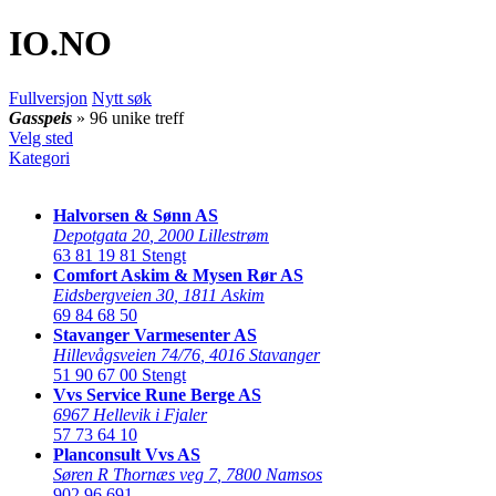
IO
.NO
Fullversjon
Nytt søk
Gasspeis
» 96 unike treff
Velg sted
Kategori
Halvorsen & Sønn AS
Depotgata 20
,
2000 Lillestrøm
63 81 19 81
Stengt
Comfort Askim & Mysen Rør AS
Eidsbergveien 30
,
1811 Askim
69 84 68 50
Stavanger Varmesenter AS
Hillevågsveien 74/76
,
4016 Stavanger
51 90 67 00
Stengt
Vvs Service Rune Berge AS
6967 Hellevik i Fjaler
57 73 64 10
Planconsult Vvs AS
Søren R Thornæs veg 7
,
7800 Namsos
902 96 691