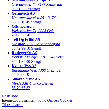
Vestfold Peis Og Pipe AS
Oserødveien 11
,
3138 Skallestad
950 12 222
Stengt
Germitech AS
Undrumsdalveien 251
,
3176
33 06 10 45
Stengt
Oljemegleren
Vækerøveien 71
,
0383 Oslo
951 63 534
Telt Og Fritid AS
Skolmar 30 A
,
3232 Sandefjord
33 42 99 10
Stengt
Rørlegger'n AS
Porsgrunnsvegen 304
,
3740 Skien
35 91 35 00
Stengt
Kvatro Vvs AS
Bårdahaug Vest
,
7300 Orkanger
456 02 659
Smart Varme AS
Minde Allé 4
,
5063 Bergen
55 70 65 82
Neste side
Internettopplysningen - io.no
Om oss
Cookies
Til resultatene