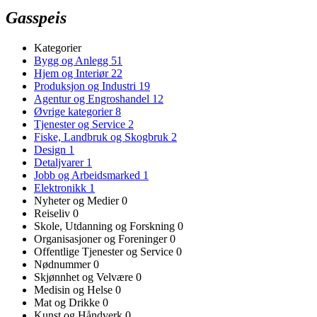
Gasspeis
Kategorier
Bygg og Anlegg
51
Hjem og Interiør
22
Produksjon og Industri
19
Agentur og Engroshandel
12
Øvrige kategorier
8
Tjenester og Service
2
Fiske, Landbruk og Skogbruk
2
Design
1
Detaljvarer
1
Jobb og Arbeidsmarked
1
Elektronikk
1
Nyheter og Medier
0
Reiseliv
0
Skole, Utdanning og Forskning
0
Organisasjoner og Foreninger
0
Offentlige Tjenester og Service
0
Nødnummer
0
Skjønnhet og Velvære
0
Medisin og Helse
0
Mat og Drikke
0
Kunst og Håndverk
0