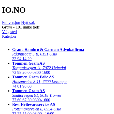
IO
.NO
Fullversjon
Nytt søk
Gram
» 101 unike treff
Velg sted
Kategori
Gram, Hambro & Garman Advokatfirma
Rådhusgata 5 B
,
0151 Oslo
22 94 14 20
Tommen Gram AS
Torgardsvegen 11
,
7072 Heimdal
73 98 26 00
0800-1600
Tommen Gram Folie AS
Halsanveien 3-11
,
7600 Levanger
74 01 98 60
Tommen Gram AS
Skattørvegen 91
,
9018 Tromsø
77 60 67 30
0800-1600
Best Hvitevareservice AS
Pottemakerveien 8
,
0954 Oslo
22 25 55 00
08:00 - 16:00