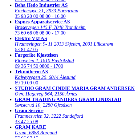
Beha Hedo Industrier AS
Frednesøya 21
,
3933 Porsgrunn
35 93 20 00
08.00 - 16.00
Espnes Apparatservice AS
Brøsetvegen 145 F
,
7048 Trondheim
73 60 66 06
08.00 - 17.00
Elektro Vkf AS
Hvamsvingen 9- 11 2013 Skjetten
,
2001 Lillestrøm
63 81 47 05
Fargerike Kjøstelsen
Floaveien 4
,
1610 Fredrikstad
69 36 74 50
0800 - 1700
Teknotherm AS
Kalvøyvegen 20
,
6014 Ålesund
69 19 09 00
STUDIO GRAM CINDIE MARIA GRAM ANDERSEN
Øvre Hagaveg 564
,
2150 Årnes
GRAM TRADING ANDERS GRAM LINDSTAD
Sønsterud 10
,
2280 Gjesåsen
Gram Service
Framnesveien 32
,
3222 Sandefjord
33 47 25 08
GRAM KÅRE
Gram
,
6888 Borgund