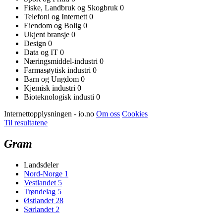
Fiske, Landbruk og Skogbruk
0
Telefoni og Internett
0
Eiendom og Bolig
0
Ukjent bransje
0
Design
0
Data og IT
0
Næringsmiddel-industri
0
Farmasøytisk industri
0
Barn og Ungdom
0
Kjemisk industri
0
Bioteknologisk industi
0
Internettopplysningen - io.no
Om oss
Cookies
Til resultatene
Gram
Landsdeler
Nord-Norge
1
Vestlandet
5
Trøndelag
5
Østlandet
28
Sørlandet
2