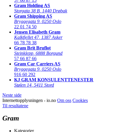
57 66 87 15
Gram Holding AS
Storgata 38 B
,
1440 Drøbak
Gram Shipping AS
Bryggegata 9
,
0250 Oslo
22 01 74 50
Jensen Elisabeth Gram
Kalkfjellet 47
,
1387 Asker
66 78 78 38
Gram Brit Bruflot
Steinklepp
,
6888 Borgund
57 66 87 66
Gram Car Carriers AS
Bryggegata 9
,
0250 Oslo
916 60 292
KJ GRAM KONSULENTTENESTER
Stølen 14
,
5411 Stord
Neste side
Internettopplysningen - io.no
Om oss
Cookies
Til resultatene
Gram
Kategorier