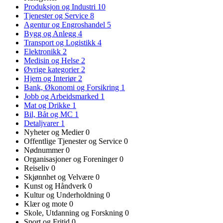
Produksjon og Industri
10
Tjenester og Service
8
Agentur og Engroshandel
5
Bygg og Anlegg
4
Transport og Logistikk
4
Elektronikk
2
Medisin og Helse
2
Øvrige kategorier
2
Hjem og Interiør
2
Bank, Økonomi og Forsikring
1
Jobb og Arbeidsmarked
1
Mat og Drikke
1
Bil, Båt og MC
1
Detaljvarer
1
Nyheter og Medier
0
Offentlige Tjenester og Service
0
Nødnummer
0
Organisasjoner og Foreninger
0
Reiseliv
0
Skjønnhet og Velvære
0
Kunst og Håndverk
0
Kultur og Underholdning
0
Klær og mote
0
Skole, Utdanning og Forskning
0
Sport og Fritid
0