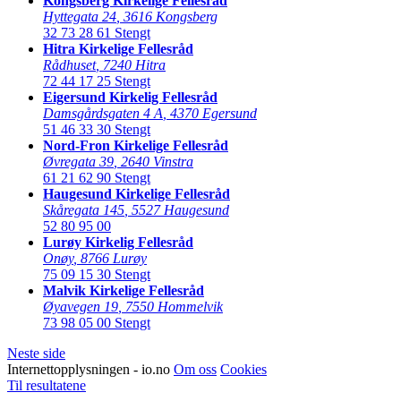
Kongsberg Kirkelige Fellesråd
Hyttegata 24
,
3616 Kongsberg
32 73 28 61
Stengt
Hitra Kirkelige Fellesråd
Rådhuset
,
7240 Hitra
72 44 17 25
Stengt
Eigersund Kirkelig Fellesråd
Damsgårdsgaten 4 A
,
4370 Egersund
51 46 33 30
Stengt
Nord-Fron Kirkelige Fellesråd
Øvregata 39
,
2640 Vinstra
61 21 62 90
Stengt
Haugesund Kirkelige Fellesråd
Skåregata 145
,
5527 Haugesund
52 80 95 00
Lurøy Kirkelig Fellesråd
Onøy
,
8766 Lurøy
75 09 15 30
Stengt
Malvik Kirkelige Fellesråd
Øyavegen 19
,
7550 Hommelvik
73 98 05 00
Stengt
Neste side
Internettopplysningen - io.no
Om oss
Cookies
Til resultatene