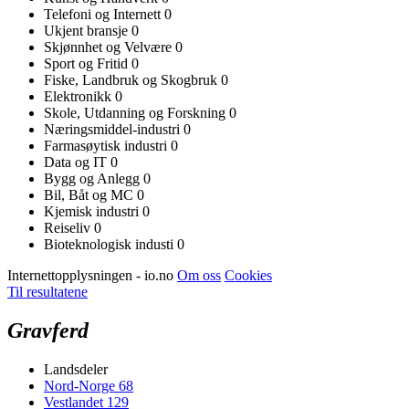
Telefoni og Internett
0
Ukjent bransje
0
Skjønnhet og Velvære
0
Sport og Fritid
0
Fiske, Landbruk og Skogbruk
0
Elektronikk
0
Skole, Utdanning og Forskning
0
Næringsmiddel-industri
0
Farmasøytisk industri
0
Data og IT
0
Bygg og Anlegg
0
Bil, Båt og MC
0
Kjemisk industri
0
Reiseliv
0
Bioteknologisk industi
0
Internettopplysningen - io.no
Om oss
Cookies
Til resultatene
Gravferd
Landsdeler
Nord-Norge
68
Vestlandet
129