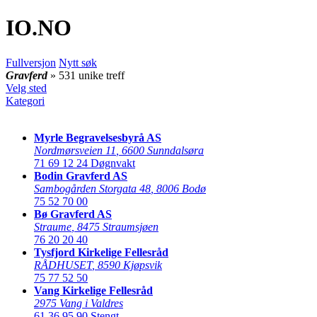
IO
.NO
Fullversjon
Nytt søk
Gravferd
» 531 unike treff
Velg sted
Kategori
Myrle Begravelsesbyrå AS
Nordmørsveien 11
,
6600 Sunndalsøra
71 69 12 24
Døgnvakt
Bodin Gravferd AS
Sambogården Storgata 48
,
8006 Bodø
75 52 70 00
Bø Gravferd AS
Straume
,
8475 Straumsjøen
76 20 20 40
Tysfjord Kirkelige Fellesråd
RÅDHUSET
,
8590 Kjøpsvik
75 77 52 50
Vang Kirkelige Fellesråd
2975 Vang i Valdres
61 36 95 90
Stengt