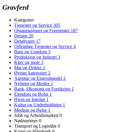
Gravferd
Kategorier
Tjenester og Service
305
Organisasjoner og Foreninger
187
Design
20
Detaljvarer
17
Offentlige Tjenester og Service
4
Barn og Ungdom
3
Produksjon og Industri
3
Klær og mote
3
Mat og Drikke
2
Øvrige kategorier
2
Agentur og Engroshandel
2
Nyheter og Medier
1
Bank, Økonomi og Forsikring
1
Eiendom og Bolig
1
Hjem og Interiør
1
Kultur og Underholdning
1
Medisin og Helse
1
Jobb og Arbeidsmarked
0
Nødnummer
0
Transport og Logistikk
0
Kunst og Håndverk
0