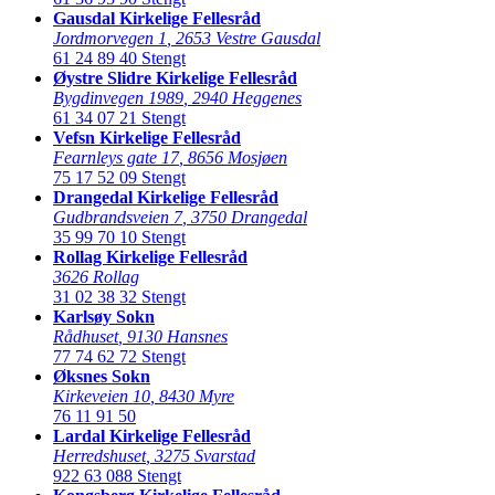
Gausdal Kirkelige Fellesråd
Jordmorvegen 1
,
2653 Vestre Gausdal
61 24 89 40
Stengt
Øystre Slidre Kirkelige Fellesråd
Bygdinvegen 1989
,
2940 Heggenes
61 34 07 21
Stengt
Vefsn Kirkelige Fellesråd
Fearnleys gate 17
,
8656 Mosjøen
75 17 52 09
Stengt
Drangedal Kirkelige Fellesråd
Gudbrandsveien 7
,
3750 Drangedal
35 99 70 10
Stengt
Rollag Kirkelige Fellesråd
3626 Rollag
31 02 38 32
Stengt
Karlsøy Sokn
Rådhuset
,
9130 Hansnes
77 74 62 72
Stengt
Øksnes Sokn
Kirkeveien 10
,
8430 Myre
76 11 91 50
Lardal Kirkelige Fellesråd
Herredshuset
,
3275 Svarstad
922 63 088
Stengt