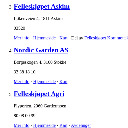
Felleskjøpet Askim
Løkenveien 4
,
1811 Askim
03520
Mer info
·
Hjemmeside
·
Kart
· Del av
Felleskjøpet Kornmotta
Nordic Garden AS
Borgeskogen 4
,
3160 Stokke
33 38 18 10
Mer info
·
Hjemmeside
·
Kart
Felleskjøpet Agri
Flyporten
,
2060 Gardermoen
80 08 00 99
Mer info
·
Hjemmeside
·
Kart
·
Avdelinger