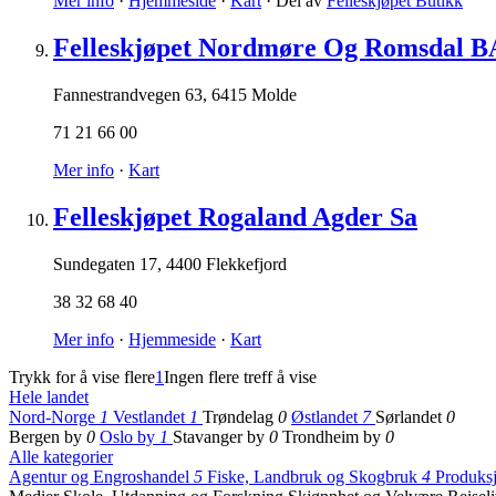
Mer info
·
Hjemmeside
·
Kart
· Del av
Felleskjøpet Butikk
Felleskjøpet Nordmøre Og Romsdal B
Fannestrandvegen 63
,
6415 Molde
71 21 66 00
Mer info
·
Kart
Felleskjøpet Rogaland Agder Sa
Sundegaten 17
,
4400 Flekkefjord
38 32 68 40
Mer info
·
Hjemmeside
·
Kart
Trykk for å vise flere
1
Ingen flere treff å vise
Hele landet
Nord-Norge
1
Vestlandet
1
Trøndelag
0
Østlandet
7
Sørlandet
0
Bergen by
0
Oslo by
1
Stavanger by
0
Trondheim by
0
Alle kategorier
Agentur og Engroshandel
5
Fiske, Landbruk og Skogbruk
4
Produksj