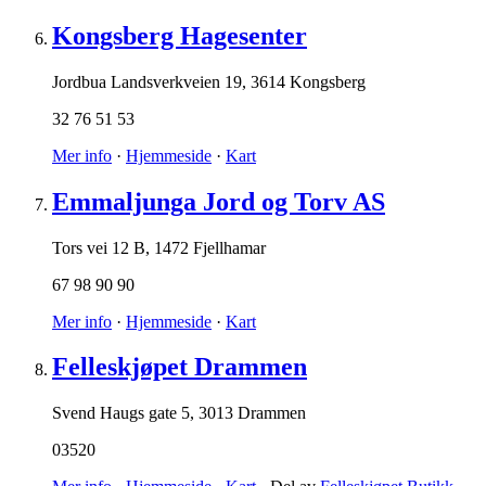
Kongsberg Hagesenter
Jordbua Landsverkveien 19
,
3614 Kongsberg
32 76 51 53
Mer info
·
Hjemmeside
·
Kart
Emmaljunga Jord og Torv AS
Tors vei 12 B
,
1472 Fjellhamar
67 98 90 90
Mer info
·
Hjemmeside
·
Kart
Felleskjøpet Drammen
Svend Haugs gate 5
,
3013 Drammen
03520