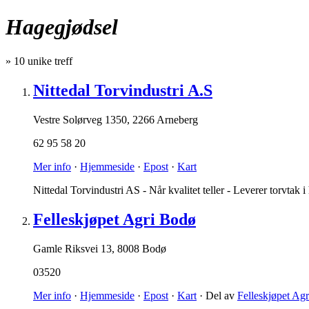
Hagegjødsel
»
10
unike treff
Nittedal Torvindustri A.S
Vestre Solørveg 1350
,
2266 Arneberg
62 95 58 20
Mer info
·
Hjemmeside
·
Epost
·
Kart
Nittedal Torvindustri AS - Når kvalitet teller - Leverer torvtak 
Felleskjøpet Agri Bodø
Gamle Riksvei 13
,
8008 Bodø
03520
Mer info
·
Hjemmeside
·
Epost
·
Kart
· Del av
Felleskjøpet Agr