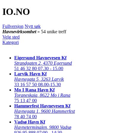
IO
.NO
Fullversjon
Nytt søk
Havnevirksomhet
» 54 unike treff
Velg sted
Kategori
Eigersund Havnevesen Kf
Strandgaten 2
,
4370 Egersund
51 46 32 80
07.30 - 15.00
Larvik Havn Kf
Havnegata 5
,
3263 Larvik
33 16 57 50
08.00-15.30
Mo I Rana Havn Kf
Toraneskaia
,
8622 Mo i Rana
75 13 47 00
Hammerfest Havnevesen Kf
Havnegata 1
,
9600 Hammerfest
78 40 74 00
Vadsø Havn Kf
Havneterminalen
,
9800 Vadsø
926 95 888
07:00 - 14:30