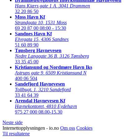
Drammensregionens Interkommunale Havnevesen
Hans Kiærs gate 1 A
,
3041 Drammen
32 20 86 50
Moss Havn Kf
Strandgata 10
,
1531 Moss
69 20 87 00
08:00 - 15:30
Sandnes Havn Kf
Elvegata 15
,
4306 Sandnes
51 60 89 90
Tønsberg Havnevesen
Nedre Langgate 36 B
,
3126 Tønsberg
33 35 45 00
Kristiansund og Nordmøre Havn Iks
Astrups gate 9
,
6509 Kristiansund N
400 06 504
Sandefjord Havnevesen
Tollbugt. 1
,
3210 Sandefjord
33 41 64 39
Arendal Havnevesen Kf
Havnekontoret
,
4810 Eydehavn
975 27 000
08.00-15.30
Neste side
Internettopplysningen - io.no
Om oss
Cookies
Til resultatene