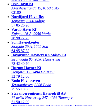
Oslo Havn Kf
Akershusstranda 19
,
0150 Oslo
02180
Nordfjord Havn Iks
Torgkaia
,
6700 Måløy
57 85 26 20
Vardø Havn Kf
Kaigata 26 A
,
9950 Vardø
78 98 72 76
Son Havnekontor
Storgata 29 A
,
1555 Son
64 95 87 38
Havøysund Havnevesen Måsøy Kf
Strandgata 85
,
9690 Havøysund
78 42 40 70
Hurum Havner Kf
Storgaten 17
,
3484 Holmsbu
32 79 12 66
Bodø Havnevesen
Terminalveien
,
8006 Bodø
75 55 10 80
Stavangerregionen Havnedrift AS
Risavika Havnering 247
,
4056 Tananger
51 50 12 00