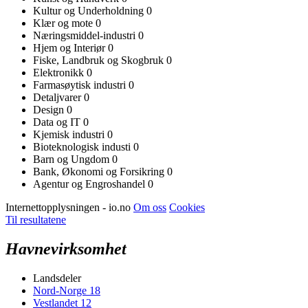
Kultur og Underholdning
0
Klær og mote
0
Næringsmiddel-industri
0
Hjem og Interiør
0
Fiske, Landbruk og Skogbruk
0
Elektronikk
0
Farmasøytisk industri
0
Detaljvarer
0
Design
0
Data og IT
0
Kjemisk industri
0
Bioteknologisk industi
0
Barn og Ungdom
0
Bank, Økonomi og Forsikring
0
Agentur og Engroshandel
0
Internettopplysningen - io.no
Om oss
Cookies
Til resultatene
Havnevirksomhet
Landsdeler
Nord-Norge
18
Vestlandet
12