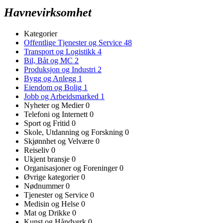
Havnevirksomhet
Kategorier
Offentlige Tjenester og Service
48
Transport og Logistikk
4
Bil, Båt og MC
2
Produksjon og Industri
2
Bygg og Anlegg
1
Eiendom og Bolig
1
Jobb og Arbeidsmarked
1
Nyheter og Medier
0
Telefoni og Internett
0
Sport og Fritid
0
Skole, Utdanning og Forskning
0
Skjønnhet og Velvære
0
Reiseliv
0
Ukjent bransje
0
Organisasjoner og Foreninger
0
Øvrige kategorier
0
Nødnummer
0
Tjenester og Service
0
Medisin og Helse
0
Mat og Drikke
0
Kunst og Håndverk
0