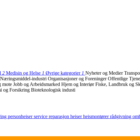
l
2
Medisin og Helse
1
Øvrige kategorier
1
Nyheter og Medier
Transpo
Næringsmiddel-industri
Organisasjoner og Foreninger
Offentlige Tjen
g mote
Jobb og Arbeidsmarked
Hjem og Interiør
Fiske, Landbruk og 
 og Forsikring
Bioteknologisk industi
ring
personheiser
service
reparasjon
heiser
heismontører
rådgivning
om