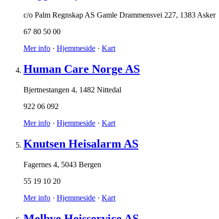
c/o Palm Regnskap AS Gamle Drammensvei 227
,
1383 Asker
67 80 50 00
Mer info
·
Hjemmeside
·
Kart
Human Care Norge AS
Bjertnestangen 4
,
1482 Nittedal
922 06 092
Mer info
·
Hjemmeside
·
Kart
Knutsen Heisalarm AS
Fagernes 4
,
5043 Bergen
55 19 10 20
Mer info
·
Hjemmeside
·
Kart
Melbye Heisservice AS