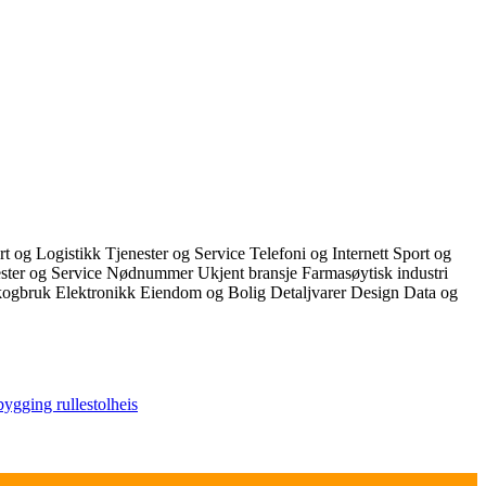
rt og Logistikk
Tjenester og Service
Telefoni og Internett
Sport og
ester og Service
Nødnummer
Ukjent bransje
Farmasøytisk industri
Skogbruk
Elektronikk
Eiendom og Bolig
Detaljvarer
Design
Data og
bygging
rullestolheis