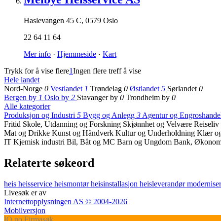
Haslevangen 45 C
,
0579 Oslo
22 64 11 64
Mer info
·
Hjemmeside
·
Kart
Trykk for å vise flere
1
Ingen flere treff å vise
Hele landet
Nord-Norge
0
Vestlandet
1
Trøndelag
0
Østlandet
5
Sørlandet
0
Bergen by
1
Oslo by
2
Stavanger by
0
Trondheim by
0
Alle kategorier
Produksjon og Industri
5
Bygg og Anlegg
3
Agentur og Engroshande
Fritid
Skole, Utdanning og Forskning
Skjønnhet og Velvære
Reiseliv
Mat og Drikke
Kunst og Håndverk
Kultur og Underholdning
Klær o
IT
Kjemisk industri
Bil, Båt og MC
Barn og Ungdom
Bank, Økonomi
Relaterte søkeord
heis
heisservice
heismontør
heisinstallasjon
heisleverandør
modernise
Livesøk er av
Internettopplysningen AS © 2004-2026
Mobilversjon
IO
.no
Firmasøk