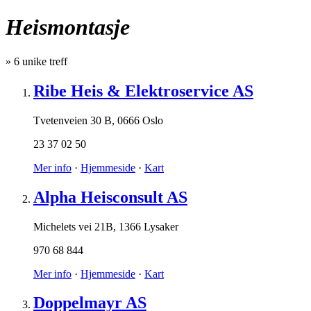
Heismontasje
»
6
unike treff
Ribe Heis & Elektroservice AS
Tvetenveien 30 B
,
0666 Oslo
23 37 02 50
Mer info
·
Hjemmeside
·
Kart
Alpha Heisconsult AS
Michelets vei 21B
,
1366 Lysaker
970 68 844
Mer info
·
Hjemmeside
·
Kart
Doppelmayr AS