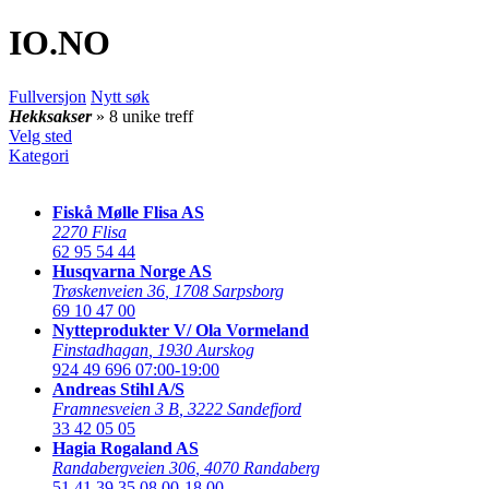
IO
.NO
Fullversjon
Nytt søk
Hekksakser
» 8 unike treff
Velg sted
Kategori
Fiskå Mølle Flisa AS
2270 Flisa
62 95 54 44
Husqvarna Norge AS
Trøskenveien 36
,
1708 Sarpsborg
69 10 47 00
Nytteprodukter V/ Ola Vormeland
Finstadhagan
,
1930 Aurskog
924 49 696
07:00-19:00
Andreas Stihl A/S
Framnesveien 3 B
,
3222 Sandefjord
33 42 05 05
Hagia Rogaland AS
Randabergveien 306
,
4070 Randaberg
51 41 39 35
08.00-18.00