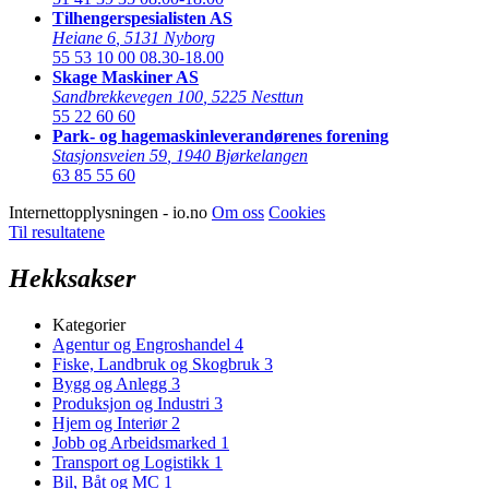
Tilhengerspesialisten AS
Heiane 6
,
5131 Nyborg
55 53 10 00
08.30-18.00
Skage Maskiner AS
Sandbrekkevegen 100
,
5225 Nesttun
55 22 60 60
Park- og hagemaskinleverandørenes forening
Stasjonsveien 59
,
1940 Bjørkelangen
63 85 55 60
Internettopplysningen - io.no
Om oss
Cookies
Til resultatene
Hekksakser
Kategorier
Agentur og Engroshandel
4
Fiske, Landbruk og Skogbruk
3
Bygg og Anlegg
3
Produksjon og Industri
3
Hjem og Interiør
2
Jobb og Arbeidsmarked
1
Transport og Logistikk
1
Bil, Båt og MC
1