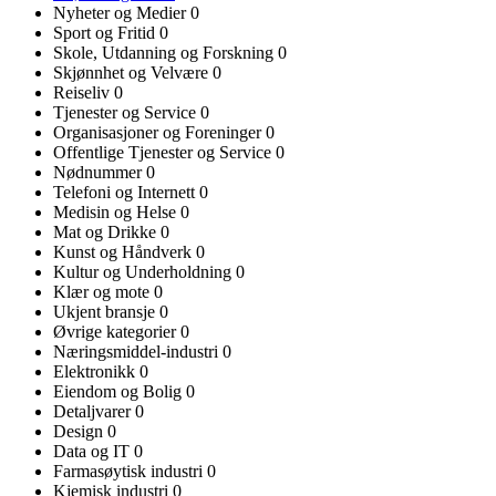
Nyheter og Medier
0
Sport og Fritid
0
Skole, Utdanning og Forskning
0
Skjønnhet og Velvære
0
Reiseliv
0
Tjenester og Service
0
Organisasjoner og Foreninger
0
Offentlige Tjenester og Service
0
Nødnummer
0
Telefoni og Internett
0
Medisin og Helse
0
Mat og Drikke
0
Kunst og Håndverk
0
Kultur og Underholdning
0
Klær og mote
0
Ukjent bransje
0
Øvrige kategorier
0
Næringsmiddel-industri
0
Elektronikk
0
Eiendom og Bolig
0
Detaljvarer
0
Design
0
Data og IT
0
Farmasøytisk industri
0
Kjemisk industri
0