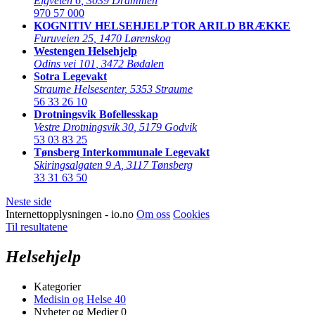
Elgveien 6
,
3039 Drammen
970 57 000
KOGNITIV HELSEHJELP TOR ARILD BRÆKKE
Furuveien 25
,
1470 Lørenskog
Westengen Helsehjelp
Odins vei 101
,
3472 Bødalen
Sotra Legevakt
Straume Helsesenter
,
5353 Straume
56 33 26 10
Drotningsvik Bofellesskap
Vestre Drotningsvik 30
,
5179 Godvik
53 03 83 25
Tønsberg Interkommunale Legevakt
Skiringsalgaten 9 A
,
3117 Tønsberg
33 31 63 50
Neste side
Internettopplysningen - io.no
Om oss
Cookies
Til resultatene
Helsehjelp
Kategorier
Medisin og Helse
40
Nyheter og Medier
0