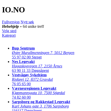
IO
.NO
Fullversjon
Nytt søk
Helsehjelp
» 64 unike treff
Velg sted
Kategori
Bup Sentrum
Østre Murallmenningen 7
,
5012 Bergen
55 97 02 00
Stengt
Nes Legevakt
Hagaskogvegen 17
,
2150 Årnes
63 90 11 33
Døgnåpent
Vestvågøy Sykehjem
Risfaret 12
,
8372 Gravdal
76 05 65 00
Værnesregionen Legevakt
Kjøpmannsgata 10
,
7500 Stjørdal
74 82 60 00
Sarpsborg og Rakkestad Legevakt
Karl Johans gate 3
,
1706 Sarpsborg
116117
Døgnåpent