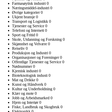
Farmasøytisk industri
0
Næringsmiddel-industri
0
Øvrige kategorier
0
Ukjent bransje
0
Transport og Logistikk
0
Tjenester og Service
0
Telefoni og Internett
0
Sport og Fritid
0
Skole, Utdanning og Forskning
0
Skjønnhet og Velvære
0
Reiseliv
0
Produksjon og Industri
0
Organisasjoner og Foreninger
0
Offentlige Tjenester og Service
0
Nødnummer
0
Kjemisk industri
0
Bioteknologisk industi
0
Mat og Drikke
0
Kunst og Håndverk
0
Kultur og Underholdning
0
Klær og mote
0
Jobb og Arbeidsmarked
0
Hjem og Interiør
0
Fiske, Landbruk og Skogbruk
0
Elektronikk
0