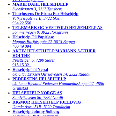
MARIE DAHL HELSEHJELP
Svelvikgaten 3
,
3117 Tønsberg
Thorjussens Dr Firma For Helsehjelp
Valkyriegaten 1 B
,
3722 Skien
934 22 556
TELEMARK OG VESTFOLD HELSEHJELP AS
Sommervegen 8
,
3922 Porsgrunn
Helsehjelp Til Papirløse
Magnus Barfots gate 22
,
5015 Bergen
400 49 094
AKTIV HELSEHJELP MARIANN SÆTHER
HOLTHE
Prestteigen 6
,
7290 Støren
915 15 321
Helsehjelp Til Nepal
c/o Olav Eriksen Olsrudvegen 14
,
2322 Ridabu
PEDERSENS HELSEHJELP
c/o Lena Bjelland Pedersen Hommedalskogen 57
,
4886
Grimstad
HELSEHJELP NORGE AS
Sandvikaveien 86
,
7882 Nordli
RIGMOR HELSEHJELP FJELDVIG
Gamle Åsvei 51B
,
7020 Trondheim
Helsehjelp Johnny Solberg