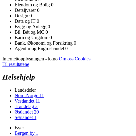
Eiendom og Bolig
0
Detaljvarer
0
Design
0
Data og IT
0
Bygg og Anlegg
0
Bil, Båt og MC
0
Barn og Ungdom
0
Bank, Økonomi og Forsikring
0
Agentur og Engroshandel
0
Internettopplysningen - io.no
Om oss
Cookies
Til resultatene
Helsehjelp
Landsdeler
Nord-Norge
11
Vestlandet
11
Trøndelag
2
Østlandet
20
Sørlandet
1
Byer
Bergen by
1