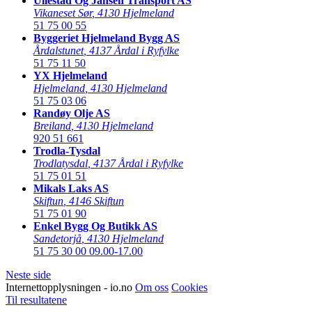
Ullestad Og Jansen Transport AS
Vikaneset Sør
,
4130 Hjelmeland
51 75 00 55
Byggeriet Hjelmeland Bygg AS
Årdalstunet
,
4137 Årdal i Ryfylke
51 75 11 50
YX Hjelmeland
Hjelmeland
,
4130 Hjelmeland
51 75 03 06
Randøy Olje AS
Breiland
,
4130 Hjelmeland
920 51 661
Trodla-Tysdal
Trodlatysdal
,
4137 Årdal i Ryfylke
51 75 01 51
Mikals Laks AS
Skiftun
,
4146 Skiftun
51 75 01 90
Enkel Bygg Og Butikk AS
Sandetorjå
,
4130 Hjelmeland
51 75 30 00
09.00-17.00
Neste side
Internettopplysningen - io.no
Om oss
Cookies
Til resultatene