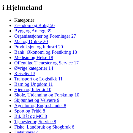
i Hjelmeland
Kategorier
Eiendom og Bolig
50
Bygg og Anlegg
39
Organisasjoner og Foreninger
27
Mat og Drikke
20
Produksjon og Industri
20
Bank, Økonomi og Forsikring
18
Medisin og Helse
18
Offentlige Tjenester og Service
17
Øvrige kategorier
14
Reiseliv
13
Transport og Logistikk
11
Barn og Ungdom
11
Hjem og Interiør
10
Skole, Utdanning og Forskning
10
Skjønnhet og Velvære
9
Agentur og Engroshandel
8
Sport og Fritid
8
Bil, Båt og MC
8
Tjenester og Service
8
Fiske, Landbruk og Skogbruk
6
Detaljvarer
4