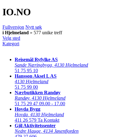
IO
.NO
Fullversjon
Nytt søk
i Hjelmeland
» 577 unike treff
Velg sted
Kategori
Reisemål Ryfylke AS
Sande Næringbygg
,
4130 Hjelmeland
51 75 95 10
Hansson Aksel L AS
4130 Hjelmeland
51 75 99 00
Nærbutikken Randøy
Randøy
,
4130 Hjelmeland
51 75 29 47
09.00 - 17.00
Hovda Bygg
Hovda
,
4130 Hjelmeland
411 26 579
Ta Kontakt
Gjil Aktivitetssenter
Nedre Hauge
,
4134 Jøsenfjorden
479 27 606