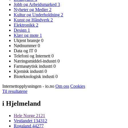
Jobb og Arbeidsmarked
3
Nyheter og Medier
2
Kultur og Underholdning
2
Kunst og Håndverk
2
Elektronikk
2
Design
1
Klær og mote
1
Ukjent bransje
0
Nødnummer
0
Data og IT
0
Telefoni og Internett
0
Næringsmiddel-industri
0
Farmasøytisk industri
0
Kjemisk industri
0
Bioteknologisk industi
0
Internettopplysningen - io.no
Om oss
Cookies
Til resultatene
i Hjelmeland
Hele Norge
2121
Vestlandet
134312
Rogaland
44277