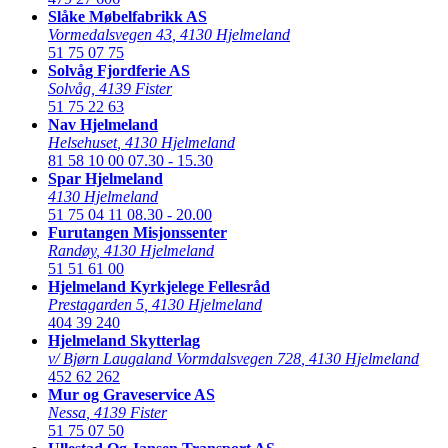
Slåke Møbelfabrikk AS
Vormedalsvegen 43
,
4130 Hjelmeland
51 75 07 75
Solvåg Fjordferie AS
Solvåg
,
4139 Fister
51 75 22 63
Nav Hjelmeland
Helsehuset
,
4130 Hjelmeland
81 58 10 00
07.30 - 15.30
Spar Hjelmeland
4130 Hjelmeland
51 75 04 11
08.30 - 20.00
Furutangen Misjonssenter
Randøy
,
4130 Hjelmeland
51 51 61 00
Hjelmeland Kyrkjelege Fellesråd
Prestagarden 5
,
4130 Hjelmeland
404 39 240
Hjelmeland Skytterlag
v/ Bjørn Laugaland Vormdalsvegen 728
,
4130 Hjelmeland
452 62 262
Mur og Graveservice AS
Nessa
,
4139 Fister
51 75 07 50