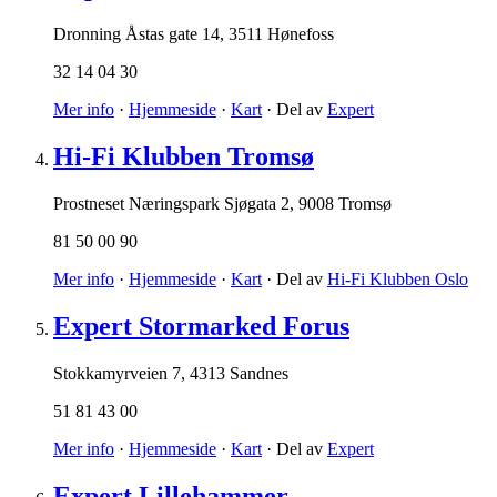
Dronning Åstas gate 14
,
3511 Hønefoss
32 14 04 30
Mer info
·
Hjemmeside
·
Kart
· Del av
Expert
Hi-Fi Klubben Tromsø
Prostneset Næringspark Sjøgata 2
,
9008 Tromsø
81 50 00 90
Mer info
·
Hjemmeside
·
Kart
· Del av
Hi-Fi Klubben Oslo
Expert Stormarked Forus
Stokkamyrveien 7
,
4313 Sandnes
51 81 43 00
Mer info
·
Hjemmeside
·
Kart
· Del av
Expert
Expert Lillehammer