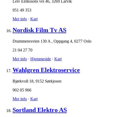
Leiv Eirikssons vei 46
,
3269 Larvik
951 49 353
Mer info
·
Kart
Nordisk Film Tv AS
Drammensveien 130 A , Oppgang 4
,
0277 Oslo
21 04 27 70
Mer info
·
Hjemmeside
·
Kart
Wahlgren Elektroservice
Bjørkvoll 18
,
9152 Sørkjosen
902 05 966
Mer info
·
Kart
Sortland Elektro AS