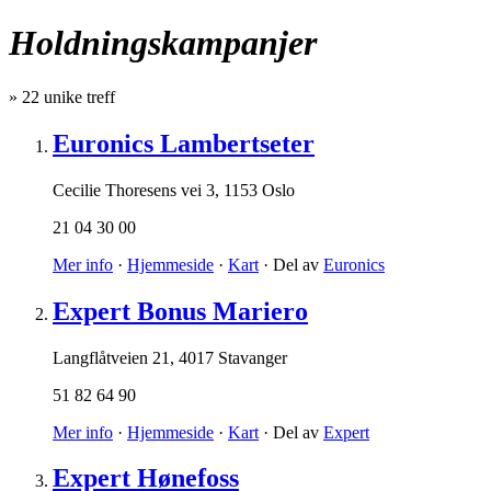
Holdningskampanjer
»
22
unike treff
Euronics Lambertseter
Cecilie Thoresens vei 3
,
1153 Oslo
21 04 30 00
Mer info
·
Hjemmeside
·
Kart
· Del av
Euronics
Expert Bonus Mariero
Langflåtveien 21
,
4017 Stavanger
51 82 64 90
Mer info
·
Hjemmeside
·
Kart
· Del av
Expert
Expert Hønefoss