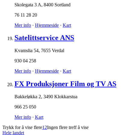
Skolegata 3 A
,
8400 Sortland
76 11 28 20
Mer info
·
Hjemmeside
·
Kart
Satelittservice ANS
Kvamslia 54
,
7655 Verdal
930 04 258
Mer info
·
Hjemmeside
·
Kart
FX Produksjoner Film og TV AS
Bakkeløkka 2
,
3490 Klokkarstua
966 25 050
Mer info
·
Kart
Trykk for å vise flere
1
2
Ingen flere treff å vise
Hele landet