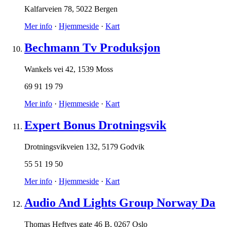
Kalfarveien 78
,
5022 Bergen
Mer info
·
Hjemmeside
·
Kart
Bechmann Tv Produksjon
Wankels vei 42
,
1539 Moss
69 91 19 79
Mer info
·
Hjemmeside
·
Kart
Expert Bonus Drotningsvik
Drotningsvikveien 132
,
5179 Godvik
55 51 19 50
Mer info
·
Hjemmeside
·
Kart
Audio And Lights Group Norway Da
Thomas Heftyes gate 46 B
,
0267 Oslo