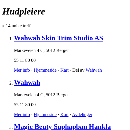
Hudpleiere
»
14
unike treff
Wahwah Skin Trim Studio AS
Markeveien 4 C
,
5012 Bergen
55 11 80 00
Mer info
·
Hjemmeside
·
Kart
· Del av
Wahwah
Wahwah
Markeveien 4 C
,
5012 Bergen
55 11 80 00
Mer info
·
Hjemmeside
·
Kart
·
Avdelinger
Magic Beuty Suphapban Hankla