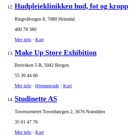
Hudpleieklinikken hud, fot og kropp
Ringvålvegen 8
,
7080 Heimdal
400 78 380
Mer info
·
Kart
Make Up Store Exhibition
Breiviken 5 B
,
5042 Bergen
55 39 44 00
Mer info
·
Hjemmeside
·
Kart
Studinette AS
Tuvensenteret Tuvenbøygen 2
,
3676 Notodden
35 01 47 70
Mer info
·
Kart