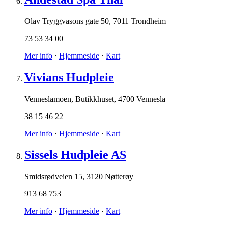
Olav Tryggvasons gate 50
,
7011 Trondheim
73 53 34 00
Mer info
·
Hjemmeside
·
Kart
Vivians Hudpleie
Venneslamoen, Butikkhuset
,
4700 Vennesla
38 15 46 22
Mer info
·
Hjemmeside
·
Kart
Sissels Hudpleie AS
Smidsrødveien 15
,
3120 Nøtterøy
913 68 753
Mer info
·
Hjemmeside
·
Kart