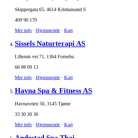
Skippergata 65
,
4614 Kristiansand S
409 90 170
Mer info
·
Hjemmeside
·
Kart
Sissels Naturterapi AS
Lilleruts vei 71
,
1364 Fornebu
66 98 09 13
Mer info
·
Hjemmeside
·
Kart
Havna Spa & Fitness AS
Havnaveien 50
,
3145 Tjøme
33 30 30 30
Mer info
·
Hjemmeside
·
Kart
Andestad Spa Thai