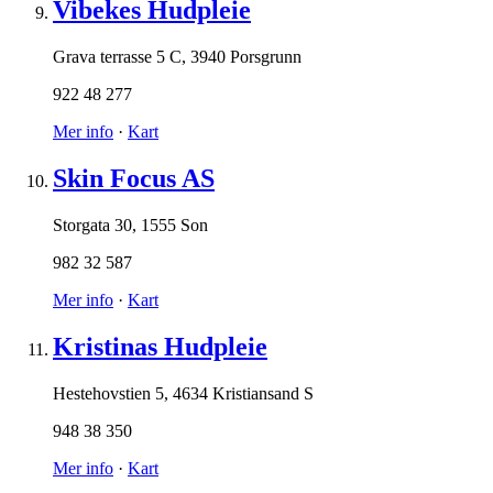
Vibekes Hudpleie
Grava terrasse 5 C
,
3940 Porsgrunn
922 48 277
Mer info
·
Kart
Skin Focus AS
Storgata 30
,
1555 Son
982 32 587
Mer info
·
Kart
Kristinas Hudpleie
Hestehovstien 5
,
4634 Kristiansand S
948 38 350
Mer info
·
Kart