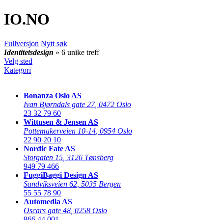
IO
.NO
Fullversjon
Nytt søk
Identitetsdesign
» 6 unike treff
Velg sted
Kategori
Bonanza Oslo AS
Ivan Bjørndals gate 27
,
0472 Oslo
23 32 79 60
Wittusen & Jensen AS
Pottemakerveien 10-14
,
0954 Oslo
22 90 20 10
Nordic Fate AS
Storgaten 15
,
3126 Tønsberg
949 79 466
FuggiBaggi Design AS
Sandviksveien 62
,
5035 Bergen
55 55 78 90
Automedia AS
Oscars gate 48
,
0258 Oslo
966 44 001