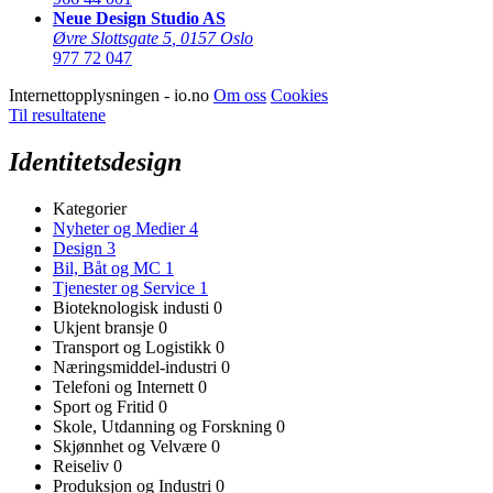
Neue Design Studio AS
Øvre Slottsgate 5
,
0157 Oslo
977 72 047
Internettopplysningen - io.no
Om oss
Cookies
Til resultatene
Identitetsdesign
Kategorier
Nyheter og Medier
4
Design
3
Bil, Båt og MC
1
Tjenester og Service
1
Bioteknologisk industi
0
Ukjent bransje
0
Transport og Logistikk
0
Næringsmiddel-industri
0
Telefoni og Internett
0
Sport og Fritid
0
Skole, Utdanning og Forskning
0
Skjønnhet og Velvære
0
Reiseliv
0
Produksjon og Industri
0