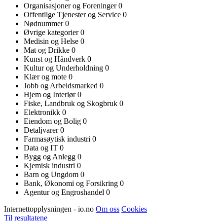
Organisasjoner og Foreninger
0
Offentlige Tjenester og Service
0
Nødnummer
0
Øvrige kategorier
0
Medisin og Helse
0
Mat og Drikke
0
Kunst og Håndverk
0
Kultur og Underholdning
0
Klær og mote
0
Jobb og Arbeidsmarked
0
Hjem og Interiør
0
Fiske, Landbruk og Skogbruk
0
Elektronikk
0
Eiendom og Bolig
0
Detaljvarer
0
Farmasøytisk industri
0
Data og IT
0
Bygg og Anlegg
0
Kjemisk industri
0
Barn og Ungdom
0
Bank, Økonomi og Forsikring
0
Agentur og Engroshandel
0
Internettopplysningen - io.no
Om oss
Cookies
Til resultatene