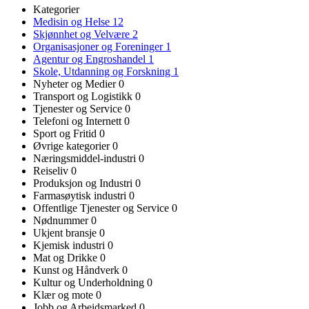
Kategorier
Medisin og Helse
12
Skjønnhet og Velvære
2
Organisasjoner og Foreninger
1
Agentur og Engroshandel
1
Skole, Utdanning og Forskning
1
Nyheter og Medier
0
Transport og Logistikk
0
Tjenester og Service
0
Telefoni og Internett
0
Sport og Fritid
0
Øvrige kategorier
0
Næringsmiddel-industri
0
Reiseliv
0
Produksjon og Industri
0
Farmasøytisk industri
0
Offentlige Tjenester og Service
0
Nødnummer
0
Ukjent bransje
0
Kjemisk industri
0
Mat og Drikke
0
Kunst og Håndverk
0
Kultur og Underholdning
0
Klær og mote
0
Jobb og Arbeidsmarked
0