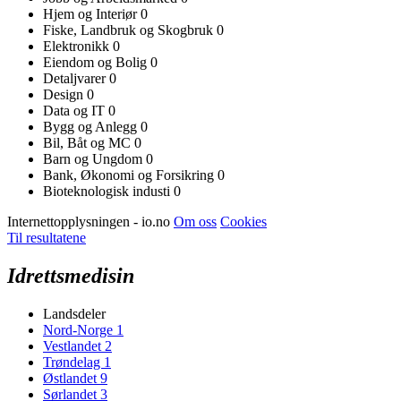
Hjem og Interiør
0
Fiske, Landbruk og Skogbruk
0
Elektronikk
0
Eiendom og Bolig
0
Detaljvarer
0
Design
0
Data og IT
0
Bygg og Anlegg
0
Bil, Båt og MC
0
Barn og Ungdom
0
Bank, Økonomi og Forsikring
0
Bioteknologisk industi
0
Internettopplysningen - io.no
Om oss
Cookies
Til resultatene
Idrettsmedisin
Landsdeler
Nord-Norge
1
Vestlandet
2
Trøndelag
1
Østlandet
9
Sørlandet
3