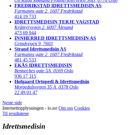
c/o Katja Mjøsund Frognerseterveien 36D
,
0776 Oslo
FREDRIKSTAD IDRETTSMEDISIN AS
Farmanns gate 2
,
1607 Fredrikstad
414 19 733
IDRETTSMEDISIN TERJE VAGSTAD
Kråmyrvegen 2
,
6007 Ålesund
473 69 944
INNHERRED IDRETTSMEDISIN AS
Grindvegen 9
,
7603
Strand Idrettsmedisin AS
Farmanns gate 2
,
1607 Fredrikstad
481 45 533
EKÅS IDRETTSMEDISIN
Benneches gate 5A
,
0169 Oslo
936 17 315
Hofgaard Ortopedi & Idrettsmedisin
Morgedalsvegen 35 A
,
0378 Oslo
22 49 01 47
Neste side
Internettopplysningen - io.no
Om oss
Cookies
Til resultatene
Idrettsmedisin