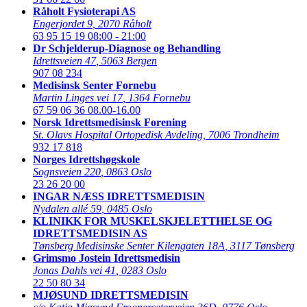
Råholt Fysioterapi AS
Engerjordet 9
,
2070 Råholt
63 95 15 19
08:00 - 21:00
Dr Schjelderup-Diagnose og Behandling
Idrettsveien 47
,
5063 Bergen
907 08 234
Medisinsk Senter Fornebu
Martin Linges vei 17
,
1364 Fornebu
67 59 06 36
08.00-16.00
Norsk Idrettsmedisinsk Forening
St. Olavs Hospital Ortopedisk Avdeling
,
7006 Trondheim
932 17 818
Norges Idrettshøgskole
Sognsveien 220
,
0863 Oslo
23 26 20 00
INGAR NÆSS IDRETTSMEDISIN
Nydalen allé 59
,
0485 Oslo
KLINIKK FOR MUSKELSKJELETTHELSE OG
IDRETTSMEDISIN AS
Tønsberg Medisinske Senter Kilengaten 18A
,
3117 Tønsberg
Grimsmo Jostein Idrettsmedisin
Jonas Dahls vei 41
,
0283 Oslo
22 50 80 34
MJØSUND IDRETTSMEDISIN