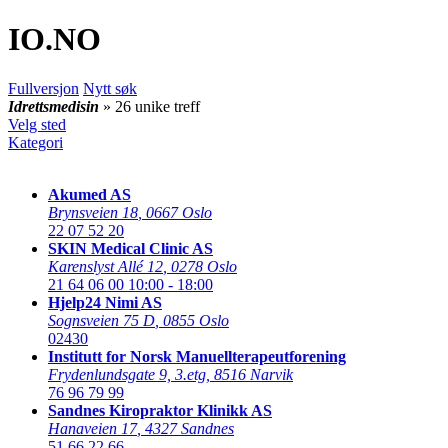
IO
.NO
Fullversjon
Nytt søk
Idrettsmedisin
» 26 unike treff
Velg sted
Kategori
Akumed AS
Brynsveien 18
,
0667 Oslo
22 07 52 20
SKIN Medical Clinic AS
Karenslyst Allé 12
,
0278 Oslo
21 64 06 00
10:00 - 18:00
Hjelp24 Nimi AS
Sognsveien 75 D
,
0855 Oslo
02430
Institutt for Norsk Manuellterapeutforening
Frydenlundsgate 9, 3.etg
,
8516 Narvik
76 96 79 99
Sandnes Kiropraktor Klinikk AS
Hanaveien 17
,
4327 Sandnes
51 66 22 66