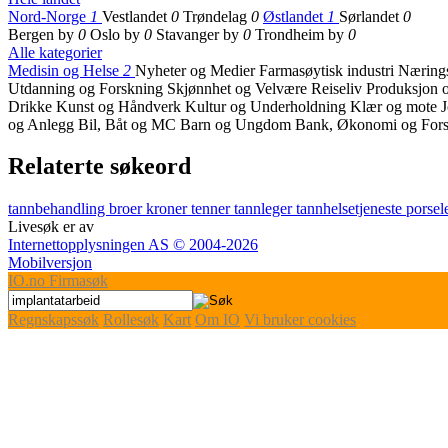
Nord-Norge
1
Vestlandet
0
Trøndelag
0
Østlandet
1
Sørlandet
0
Bergen by
0
Oslo by
0
Stavanger by
0
Trondheim by
0
Alle kategorier
Medisin og Helse
2
Nyheter og Medier
Farmasøytisk industri
Nærings
Utdanning og Forskning
Skjønnhet og Velvære
Reiseliv
Produksjon o
Drikke
Kunst og Håndverk
Kultur og Underholdning
Klær og mote
og Anlegg
Bil, Båt og MC
Barn og Ungdom
Bank, Økonomi og Fors
Relaterte søkeord
tannbehandling
broer
kroner
tenner
tannleger
tannhelsetjeneste
porsel
Livesøk er av
Internettopplysningen AS © 2004-2026
Mobilversjon
IO
.no
Firmasøk
Regnskapssøk
Rollesøk
Kart
Om IO
Vi bruker cookies