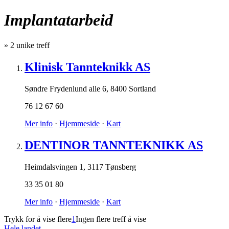
Implantatarbeid
»
2
unike treff
Klinisk Tannteknikk AS
Søndre Frydenlund alle 6
,
8400 Sortland
76 12 67 60
Mer info
·
Hjemmeside
·
Kart
DENTINOR TANNTEKNIKK AS
Heimdalsvingen 1
,
3117 Tønsberg
33 35 01 80
Mer info
·
Hjemmeside
·
Kart
Trykk for å vise flere
1
Ingen flere treff å vise
Hele landet