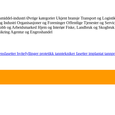
middel-industri
Øvrige kategorier
Ukjent bransje
Transport og Logist
g Industri
Organisasjoner og Foreninger
Offentlige Tjenester og Servi
Jobb og Arbeidsmarked
Hjem og Interiør
Fiske, Landbruk og Skogbru
ikring
Agentur og Engroshandel
ensfasetter
hvitefyllinger
protetikk
tanntekniker
fasetter
implantat
tannpr