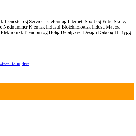
ikk
Tjenester og Service
Telefoni og Internett
Sport og Fritid
Skole,
ce
Nødnummer
Kjemisk industri
Bioteknologisk industi
Mat og
k
Elektronikk
Eiendom og Bolig
Detaljvarer
Design
Data og IT
Bygg
oteser
tannpleie