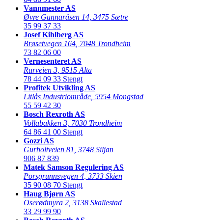
Vannmester AS
Øvre Gunnaråsen 14
,
3475 Sætre
35 99 37 33
Josef Kihlberg AS
Brøsetvegen 164
,
7048 Trondheim
73 82 06 00
Vernesenteret AS
Rurveien 3
,
9515 Alta
78 44 09 33
Stengt
Profitek Utvikling AS
Litlås Industriområde
,
5954 Mongstad
55 59 42 30
Bosch Rexroth AS
Vollabakken 3
,
7030 Trondheim
64 86 41 00
Stengt
Gozzi AS
Gurholtveien 81
,
3748 Siljan
906 87 839
Matek Samson Regulering AS
Porsgrunnsvegen 4
,
3733 Skien
35 90 08 70
Stengt
Haug Bjørn AS
Oserødmyra 2
,
3138 Skallestad
33 29 99 90