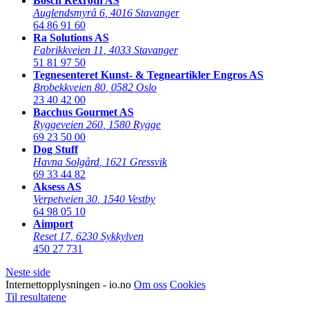
Bosch Rexroth AS
Auglendsmyrå 6
,
4016 Stavanger
64 86 91 60
Ra Solutions AS
Fabrikkveien 11
,
4033 Stavanger
51 81 97 50
Tegnesenteret Kunst- & Tegneartikler Engros AS
Brobekkveien 80
,
0582 Oslo
23 40 42 00
Bacchus Gourmet AS
Ryggeveien 260
,
1580 Rygge
69 23 50 00
Dog Stuff
Havna Solgård
,
1621 Gressvik
69 33 44 82
Aksess AS
Verpetveien 30
,
1540 Vestby
64 98 05 10
Aimport
Reset 17
,
6230 Sykkylven
450 27 731
Neste side
Internettopplysningen - io.no
Om oss
Cookies
Til resultatene