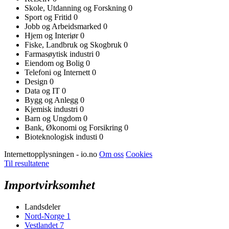
Skole, Utdanning og Forskning
0
Sport og Fritid
0
Jobb og Arbeidsmarked
0
Hjem og Interiør
0
Fiske, Landbruk og Skogbruk
0
Farmasøytisk industri
0
Eiendom og Bolig
0
Telefoni og Internett
0
Design
0
Data og IT
0
Bygg og Anlegg
0
Kjemisk industri
0
Barn og Ungdom
0
Bank, Økonomi og Forsikring
0
Bioteknologisk industi
0
Internettopplysningen - io.no
Om oss
Cookies
Til resultatene
Importvirksomhet
Landsdeler
Nord-Norge
1
Vestlandet
7