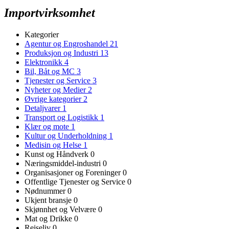
Importvirksomhet
Kategorier
Agentur og Engroshandel
21
Produksjon og Industri
13
Elektronikk
4
Bil, Båt og MC
3
Tjenester og Service
3
Nyheter og Medier
2
Øvrige kategorier
2
Detaljvarer
1
Transport og Logistikk
1
Klær og mote
1
Kultur og Underholdning
1
Medisin og Helse
1
Kunst og Håndverk
0
Næringsmiddel-industri
0
Organisasjoner og Foreninger
0
Offentlige Tjenester og Service
0
Nødnummer
0
Ukjent bransje
0
Skjønnhet og Velvære
0
Mat og Drikke
0
Reiseliv
0