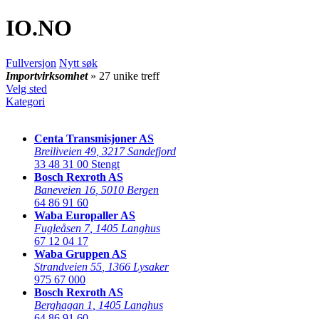
IO
.NO
Fullversjon
Nytt søk
Importvirksomhet
» 27 unike treff
Velg sted
Kategori
Centa Transmisjoner AS
Breiliveien 49
,
3217 Sandefjord
33 48 31 00
Stengt
Bosch Rexroth AS
Baneveien 16
,
5010 Bergen
64 86 91 60
Waba Europaller AS
Fugleåsen 7
,
1405 Langhus
67 12 04 17
Waba Gruppen AS
Strandveien 55
,
1366 Lysaker
975 67 000
Bosch Rexroth AS
Berghagan 1
,
1405 Langhus
64 86 91 60