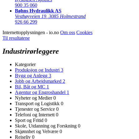
900 35 060
Bøhns Hydraulikk AS
Vesthøyveien 19
,
3085 Holmestrand
926 66 299
Internettopplysningen - io.no
Om oss
Cookies
Til resultatene
Industrirørleggere
Kategorier
Produksjon og Industri
3
Bygg og Anlegg
3
Jobb og Arbeidsmarked
2
Bil, Båt og MC
1
Agentur og Engroshandel
1
Nyheter og Medier
0
Transport og Logistikk
0
Tjenester og Service
0
Telefoni og Internett
0
Sport og Fritid
0
Skole, Utdanning og Forskning
0
Skjønnhet og Velvære
0
Reiseliv
0