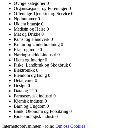
Øvrige kategorier
0
Organisasjoner og Foreninger
0
Offentlige Tjenester og Service
0
Nødnummer
0
Ukjent bransje
0
Medisin og Helse
0
Mat og Drikke
0
Kunst og Håndverk
0
Kultur og Underholdning
0
Klær og mote
0
Næringsmiddel-industri
0
Hjem og Interiør
0
Fiske, Landbruk og Skogbruk
0
Elektronikk
0
Eiendom og Bolig
0
Detaljvarer
0
Design
0
Data og IT
0
Farmasøytisk industri
0
Kjemisk industri
0
Barn og Ungdom
0
Bank, Økonomi og Forsikring
0
Bioteknologisk industi
0
Internettopplysningen - io.no
Om oss
Cookies