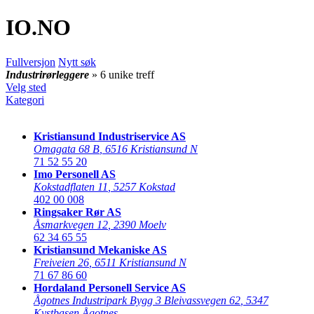
IO
.NO
Fullversjon
Nytt søk
Industrirørleggere
» 6 unike treff
Velg sted
Kategori
Kristiansund Industriservice AS
Omagata 68 B
,
6516 Kristiansund N
71 52 55 20
Imo Personell AS
Kokstadflaten 11
,
5257 Kokstad
402 00 008
Ringsaker Rør AS
Åsmarkvegen 12
,
2390 Moelv
62 34 65 55
Kristiansund Mekaniske AS
Freiveien 26
,
6511 Kristiansund N
71 67 86 60
Hordaland Personell Service AS
Ågotnes Industripark Bygg 3 Bleivassvegen 62
,
5347
Kystbasen Ågotnes