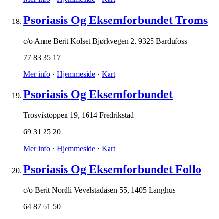
Psoriasis Og Eksemforbundet Troms
c/o Anne Berit Kolset Bjørkvegen 2
,
9325 Bardufoss
77 83 35 17
Mer info
·
Hjemmeside
·
Kart
Psoriasis Og Eksemforbundet
Trosviktoppen 19
,
1614 Fredrikstad
69 31 25 20
Mer info
·
Hjemmeside
·
Kart
Psoriasis Og Eksemforbundet Follo
c/o Berit Nordli Vevelstadåsen 55
,
1405 Langhus
64 87 61 50