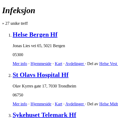
Infeksjon
»
27
unike treff
Helse Bergen Hf
Jonas Lies vei 65
,
5021 Bergen
05300
Mer info
·
Hjemmeside
·
Kart
·
Avdelinger
· Del av
Helse Ves
St Olavs Hospital Hf
Olav Kyrres gate 17
,
7030 Trondheim
06750
Mer info
·
Hjemmeside
·
Kart
·
Avdelinger
· Del av
Helse Mid
Sykehuset Telemark Hf