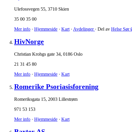
Ulefossvegen 55
,
3710 Skien
35 00 35 00
Mer info
·
Hjemmeside
·
Kart
·
Avdelinger
· Del av
Helse Sør 
HivNorge
Christian Krohgs gate 34
,
0186 Oslo
21 31 45 80
Mer info
·
Hjemmeside
·
Kart
Romerike Psoriasisforening
Romeriksgata 15
,
2003 Lillestrøm
971 53 153
Mer info
·
Hjemmeside
·
Kart
Baxter AS