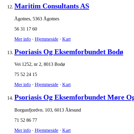
Maritim Consultants AS
Ågotnes
,
5363 Ågotnes
56 31 17 60
Mer info
·
Hjemmeside
·
Kart
Psoriasis Og Eksemforbundet Bodø
Vei 1252, nr 2
,
8013 Bodø
75 52 24 15
Mer info
·
Hjemmeside
·
Kart
Psoriasis Og Eksemforbundet Møre O
Borgunfjordvn. 103
,
6013 Ålesund
71 52 86 77
Mer info
·
Hjemmeside
·
Kart