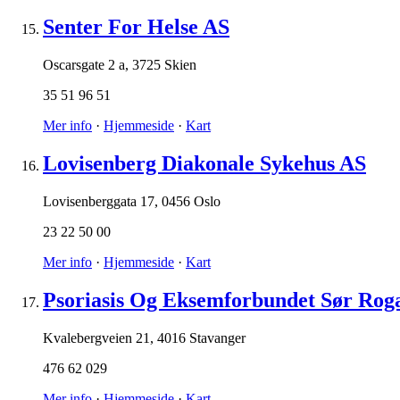
Senter For Helse AS
Oscarsgate 2 a
,
3725 Skien
35 51 96 51
Mer info
·
Hjemmeside
·
Kart
Lovisenberg Diakonale Sykehus AS
Lovisenberggata 17
,
0456 Oslo
23 22 50 00
Mer info
·
Hjemmeside
·
Kart
Psoriasis Og Eksemforbundet Sør Rog
Kvalebergveien 21
,
4016 Stavanger
476 62 029
Mer info
·
Hjemmeside
·
Kart