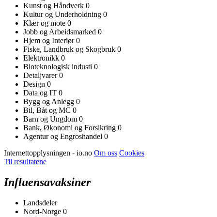
Kunst og Håndverk
0
Kultur og Underholdning
0
Klær og mote
0
Jobb og Arbeidsmarked
0
Hjem og Interiør
0
Fiske, Landbruk og Skogbruk
0
Elektronikk
0
Bioteknologisk industi
0
Detaljvarer
0
Design
0
Data og IT
0
Bygg og Anlegg
0
Bil, Båt og MC
0
Barn og Ungdom
0
Bank, Økonomi og Forsikring
0
Agentur og Engroshandel
0
Internettopplysningen - io.no
Om oss
Cookies
Til resultatene
Influensavaksiner
Landsdeler
Nord-Norge
0