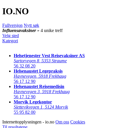
IO
.NO
Fullversjon
Nytt søk
Influensavaksiner
» 4 unike treff
Velg sted
Kategori
Helsetjenester Vest Reisevaksiner AS
Sartorvegen 8
,
5353 Straume
56 32 08 20
Helsenaustet Legepraksis
Havnevegen
,
5918 Frekhaug
56 17 12 90
Helsenaustet Reisemedisin
Havnevegen 3
,
5918 Frekhaug
56 17 12 90
Morvik Legekontor
Slettevikvegen 1
,
5124 Morvik
55 95 82 00
Internettopplysningen - io.no
Om oss
Cookies
Til resultatene