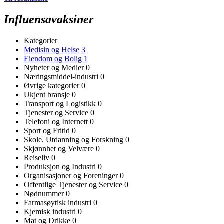
Influensavaksiner
Kategorier
Medisin og Helse
3
Eiendom og Bolig
1
Nyheter og Medier
0
Næringsmiddel-industri
0
Øvrige kategorier
0
Ukjent bransje
0
Transport og Logistikk
0
Tjenester og Service
0
Telefoni og Internett
0
Sport og Fritid
0
Skole, Utdanning og Forskning
0
Skjønnhet og Velvære
0
Reiseliv
0
Produksjon og Industri
0
Organisasjoner og Foreninger
0
Offentlige Tjenester og Service
0
Nødnummer
0
Farmasøytisk industri
0
Kjemisk industri
0
Mat og Drikke
0