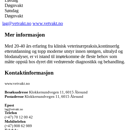
Lørdag
Døgnvakt
Søndag
Døgnvakt
lag@vetvakt.no
www.vetvakt.no
Mer informasjon
Med 20-40 års erfaring fra klinisk veterinærpraksis,kontinuerlg
etterutdanning og topp moderne utstyr innen røntgen, ultralyd og
blodanalyser, er vi istand til imøtekomme de fleste behov som
måtte oppstå hos dyret ditt vedrørende diagnostikk og behandling.
Kontaktinformasjon
www.vetvakt.no
Besøksadresse
Klokkersundvegen 11
,
6015 Ålesund
Postadresse
Klokkersundvegen 11
,
6015 Ålesund
Epost
lag@vetvakt.no
Telefon
(+47) 70 12 00 42
Mobiltelefon
(+47) 908 62 989