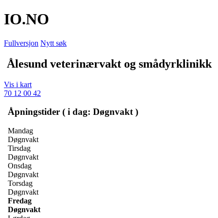
IO
.NO
Fullversjon
Nytt søk
Ålesund veterinærvakt og smådyrklinikk
Vis i kart
70 12 00 42
Åpningstider ( i dag: Døgnvakt )
Mandag
Døgnvakt
Tirsdag
Døgnvakt
Onsdag
Døgnvakt
Torsdag
Døgnvakt
Fredag
Døgnvakt