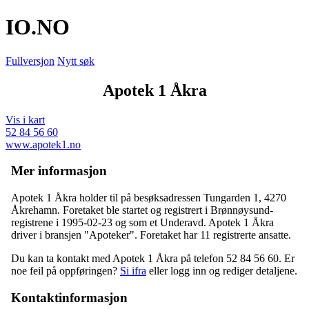
IO
.NO
Fullversjon
Nytt søk
Apotek 1 Åkra
Vis i kart
52 84 56 60
www.apotek1.no
Mer informasjon
Apotek 1 Åkra holder til på besøksadressen
Tungarden 1
,
4270
Åkrehamn
. Foretaket ble startet og registrert i Brønnøysund-
registrene i 1995-02-23 og som et
Underavd
. Apotek 1 Åkra
driver i bransjen "Apoteker". Foretaket har 11 registrerte ansatte.
Du kan ta kontakt med Apotek 1 Åkra på telefon 52 84 56 60. Er
noe feil på oppføringen?
Si ifra
eller logg inn og rediger detaljene.
Kontaktinformasjon