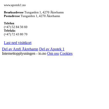
www.apotek1.no
Besøksadresse
Tungarden 1
,
4270 Åkrehamn
Postadresse
Tungarden 1
,
4270 Åkrehamn
Telefon
(+47) 52 84 56 60
Telefaks
(+47) 72 43 80 70
Last ned visittkort
Del av Amfi Åkrehamn
Del av Apotek 1
Internettopplysningen - io.no
Om oss
Cookies