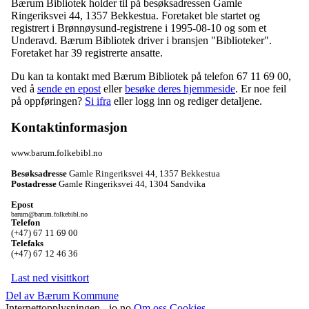
Bærum Bibliotek holder til på besøksadressen
Gamle
Ringeriksvei 44
,
1357 Bekkestua
. Foretaket ble startet og
registrert i Brønnøysund-registrene i 1995-08-10 og som et
Underavd
. Bærum Bibliotek driver i bransjen "Biblioteker".
Foretaket har 39 registrerte ansatte.
Du kan ta kontakt med Bærum Bibliotek på telefon 67 11 69 00,
ved å
sende en epost
eller
besøke deres hjemmeside
. Er noe feil
på oppføringen?
Si ifra
eller logg inn og rediger detaljene.
Kontaktinformasjon
www.barum.folkebibl.no
Besøksadresse
Gamle Ringeriksvei 44
,
1357 Bekkestua
Postadresse
Gamle Ringeriksvei 44
,
1304 Sandvika
Epost
barum@barum.folkebibl.no
Telefon
(+47) 67 11 69 00
Telefaks
(+47) 67 12 46 36
Last ned visittkort
Del av Bærum Kommune
Internettopplysningen - io.no
Om oss
Cookies