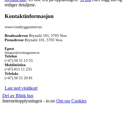
rediger detaljene.
Kontaktinformasjon
www.vossbyggsenter.no
Besøksadresse
Brynalii 101
,
5705 Voss
Postadresse
Brynalii 101
,
5705 Voss
Epost
firmapost@vossbyggsenter.no
Telefon
(+47) 56 51 15 55
Mobiltelefon
(+47) 911 11 255
Telefaks
(+47) 56 51 20 81
Last ned visittkort
Del av Blink hus
Internettopplysningen - io.no
Om oss
Cookies