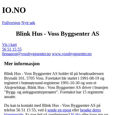
IO
.NO
Fullversjon
Nytt søk
Blink Hus - Voss Byggsenter AS
Vis i kart
56 51 15 55
firmapost@vossbyggsenter.no
www.vossbyggsenter.no
Mer informasjon
Blink Hus - Voss Byggsenter AS holder til på besøksadressen
Brynalii 101
,
5705 Voss
. Foretaket ble startet i 1991-08-19 og
registrert i brønnøysund-registrene 1991-10-30 og som et
Aksjeselskap. Blink Hus - Voss Byggsenter AS driver i bransjen
"Bygg- og anleggsentreprenører". Foretaket har 15 registrerte
ansatte.
Du kan ta kontakt med Blink Hus - Voss Byggsenter AS på
telefon 56 51 15 55, ved å
sende en epost
eller
besøke deres
hjemmeside
. Er noe feil på oppføringen?
Si ifra
eller logg inn og