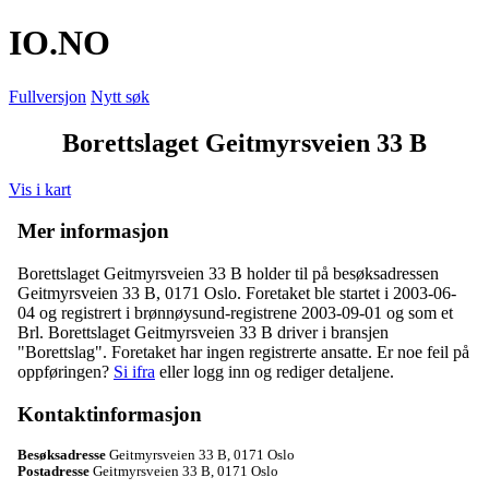
IO
.NO
Fullversjon
Nytt søk
Borettslaget Geitmyrsveien 33 B
Vis i kart
Mer informasjon
Borettslaget Geitmyrsveien 33 B holder til på besøksadressen
Geitmyrsveien 33 B
,
0171 Oslo
. Foretaket ble startet i 2003-06-
04 og registrert i brønnøysund-registrene 2003-09-01 og som et
Brl
. Borettslaget Geitmyrsveien 33 B driver i bransjen
"Borettslag". Foretaket har ingen registrerte ansatte. Er noe feil på
oppføringen?
Si ifra
eller logg inn og rediger detaljene.
Kontaktinformasjon
Besøksadresse
Geitmyrsveien 33 B
,
0171 Oslo
Postadresse
Geitmyrsveien 33 B
,
0171 Oslo