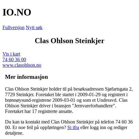
IO
.NO
Fullversjon
Nytt søk
Clas Ohlson Steinkjer
Vis i kart
74 60 36 00
www.clasohlson.no
Mer informasjon
Clas Ohlson Steinkjer holder til på besøksadressen
Sjøfartsgata 2
,
7729 Steinkjer
. Foretaket ble startet i 2009-01-29 og registrert i
brønnøysund-registrene 2009-03-01 og som et
Underavd
. Clas
Ohlson Steinkjer driver i bransjen "Jernvareforhandlere".
Foretaket har 17 registrerte ansatte.
Du kan ta kontakt med Clas Ohlson Steinkjer på telefon 74 60 36
00. Er noe feil på oppføringen?
Si ifra
eller logg inn og rediger
detaljene.