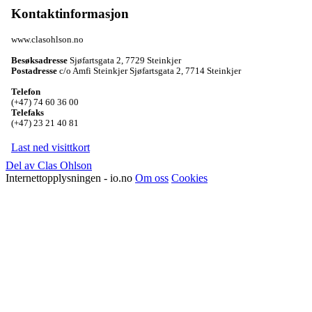
Kontaktinformasjon
www.clasohlson.no
Besøksadresse
Sjøfartsgata 2
,
7729 Steinkjer
Postadresse
c/o Amfi Steinkjer Sjøfartsgata 2
,
7714 Steinkjer
Telefon
(+47) 74 60 36 00
Telefaks
(+47) 23 21 40 81
Last ned visittkort
Del av Clas Ohlson
Internettopplysningen - io.no
Om oss
Cookies